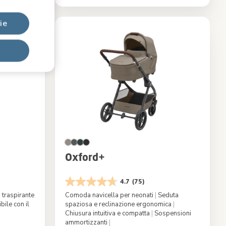
ie
Oxford+
4.7
(75)
traspirante
Comoda navicella per neonati
|
Seduta
ile con il
spaziosa e reclinazione ergonomica
|
Chiusura intuitiva e compatta
|
Sospensioni
ammortizzanti
|
ect Grey