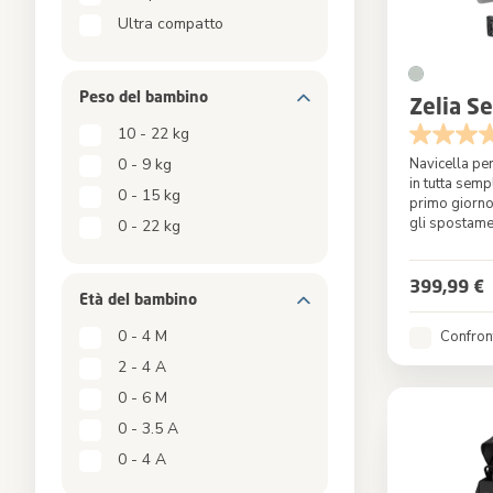
Ultra compatto
Peso del bambino
Zelia S
10 - 22 kg
Navicella per
0 - 9 kg
in tutta semp
0 - 15 kg
primo giorn
gli spostame
0 - 22 kg
Colore
399,99 €
Età del bambino​​
0 - 4 M
Confron
2 - 4 A
0 - 6 M
0 - 3.5 A
0 - 4 A