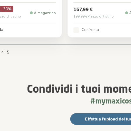
-30%
167,99 €
A magazzino
zzo di listino
199,99 €
Prezzo di listino
ta
Confronta
re currently reading page
age
Page
Page
Page
Page
4
5
Condividi i tuoi mom
#mymaxicos
Effettua l'upload del tu