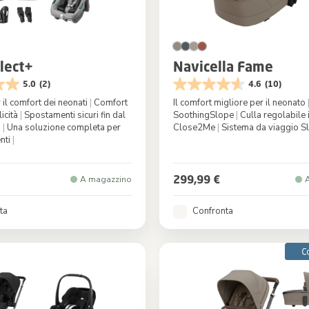
elect+
Navicella Fame
5.0
(2)
4.6
(10)
 il comfort dei neonati
|
Comfort
Il comfort migliore per il neonato
licità
|
Spostamenti sicuri fin dal
SoothingSlope
|
Culla regolabile 
o
|
Una soluzione completa per
Close2Me
|
Sistema da viaggio S
nti
|
Grigio
Colore
Oak
299,99 €
A magazzino
ta
Confronta