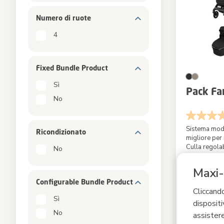
Numero di ruote
4
Fixed Bundle Product
Sì
Pack Fa
No
Sistema mod
Ricondizionato
migliore per
Culla regol
No
LumiRide
|
Colore
Maxi-
Configurable Bundle Product
1.299,99 
Cliccando
1.879,96 €
Pre
Sì
dispositi
No
assistere
Confron