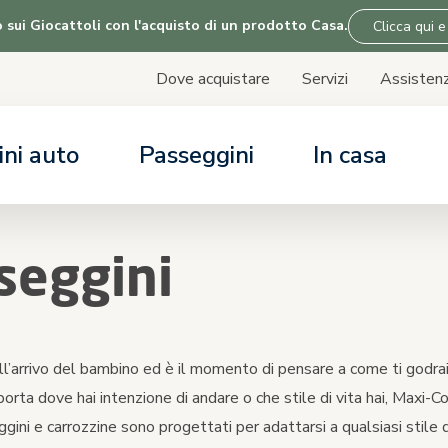
 sui Giocattoli con l'acquisto di un prodotto Casa.
Clicca qui e
Dove acquistare
Servizi
Assistenz
Skip
to
Content
ini auto
Passeggini
In casa
SISTENZA & SERVIZI
SISTENZA & SERVIZI
SISTENZA & SERVIZI
SISTENZA & SERVIZI
ESPERTI IN
ESPERTI IN
ESPERTI IN
ESPERTI IN
tri servizi
tri servizi
tri servizi
tri servizi
Tutto sui seggio
Scegliere il pas
Tutto su linea c
Informazioni su 
seggini
stenza per l'ordine
stenza per l'ordine
stenza per l'ordine
stenza per l'ordine
Panorama compati
Compatibilità co
a compatibilità
l’arrivo del bambino ed è il momento di pensare a come ti godrai
orta dove hai intenzione di andare o che stile di vita hai, Maxi-Co
ggini e carrozzine sono progettati per adattarsi a qualsiasi stile