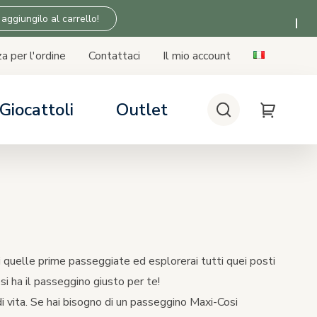
 aggiungilo al carrello!
a per l'ordine
Contattaci
Il mio account
Giocattoli
Outlet
Cerca
My Cart
 SICUREZZA
 SICUREZZA
 SICUREZZA
 SICUREZZA
lini auto
seggino
asa
Tiny Love
bilità seggiolino auto - base
n i passeggini
 quelle prime passeggiate ed esplorerai tutti quei posti
si ha il passeggino giusto per te!
 di vita. Se hai bisogno di un passeggino Maxi-Cosi