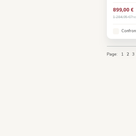
899,00 €
1.284,95 €
Pre
Confron
Page
Page
Page
You'
P
Page
1
2
3