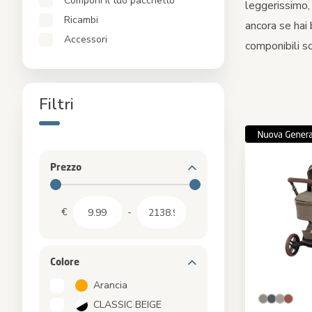
Componi il tuo pacchetto
leggerissimo,
Alzasedie e torri di apprendimento
Ricambi
ancora se hai 
Pacchetti
Accessori
componibili sc
Accessori
Filtri
Prezzo
€
-
Colore
Arancia
CLASSIC BEIGE