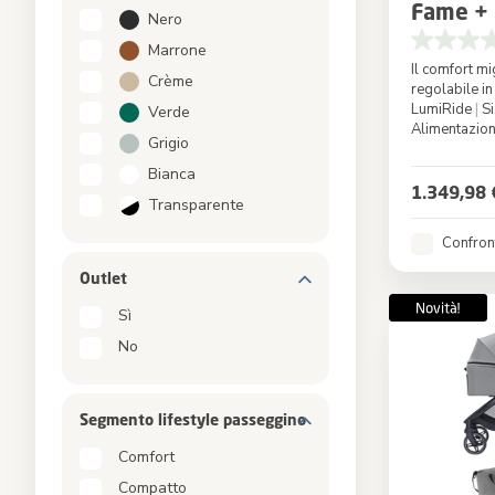
Fame + 
Nero
Marrone
Il comfort mi
Crème
regolabile i
LumiRide
|
Si
Verde
Alimentazio
Grigio
Colore
Bianca
1.349,98 
Transparente
Confron
Outlet
Sì
No
Segmento lifestyle passeggino
Comfort
Compatto