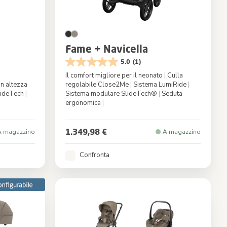
Fame + Navicella
5.0
(1)
|
Il comfort migliore per il neonato
|
Culla
in altezza
regolabile Close2Me
|
Sistema LumiRide
|
lideTech
|
Sistema modulare SlideTech®
|
Seduta
ergonomica
|
 Truffle
Colore
Twillic Black
1.349,98 €
A magazzino
A magazzino
Confronta