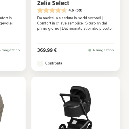
Zelia Select
4.6
(59)
fort in
Da navicella a seduta in pochi secondi
|
gevole
|
Comfort in chiave semplice
|
Sicuro fin dal
primo giorno
|
Dal neonato al bimbo piccolo
|
ack Onyx
Colore
Grigio
369,99 €
A magazzino
A magazzino
Confronta