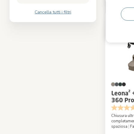
Cancella tutti i filtri
Leona² 
360 Pro
Pro + Ad
seggiol
Chiusura ul
completamen
spaziosa
|
Fa
Colore