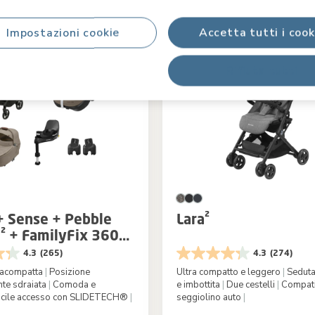
Impostazioni cookie
Accetta tutti i cook
Rifiuta tutti
+ Sense + Pebble
Lara²
² + FamilyFix 360
attatori per
4.3
(265)
4.3
(274)
ino auto per neonati
tracompatta
|
Posizione
Ultra compatto e leggero
|
Seduta 
te sdraiata
|
Comoda e
e imbottita
|
Due cestelli
|
Compatib
cile accesso con SLIDETECH®
|
seggiolino auto
|
Twillic Truffle
Colore
Sel