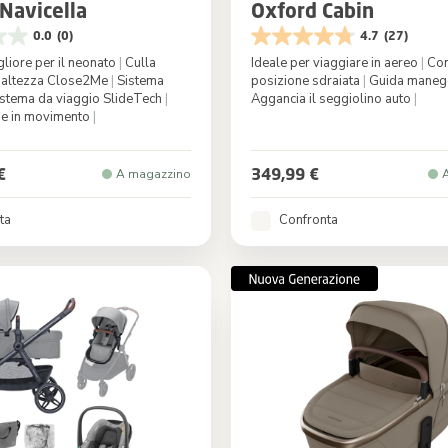
Navicella
Oxford Cabin
0.0
(0)
4.7
(27)
gliore per il neonato
|
Culla
Ideale per viaggiare in aereo
|
Com
n altezza Close2Me
|
Sistema
posizione sdraiata
|
Guida maneg
stema da viaggio SlideTech
|
Aggancia il seggiolino auto
|
ne in movimento
|
Oak Truffle
Colore
Bl
€
349,99 €
A magazzino
ta
Confronta