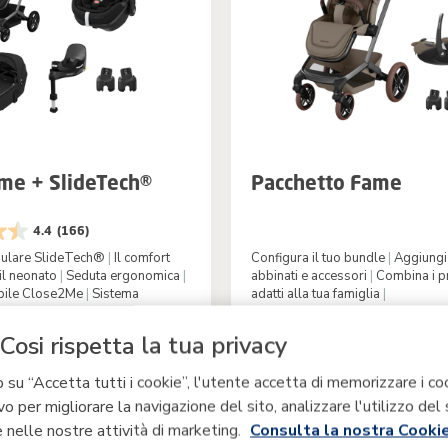
me + SlideTech®
Pacchetto Fame
4.4
(166)
ulare SlideTech®
|
Il comfort
Configura il tuo bundle
|
Aggiungi 
 il neonato
|
Seduta ergonomica
|
abbinati e accessori
|
Combina i pr
abile Close2Me
|
Sistema
adatti alla tua famiglia
|
Twillic Black
Cosi rispetta la tua privacy
-30%
€
da
A magazzino
 su “Accetta tutti i cookie”, l'utente accetta di memorizzare i co
1.049,99 €
zzo di listino
vo per migliorare la navigazione del sito, analizzare l'utilizzo del 
 nelle nostre attività di marketing.
Consulta la nostra Cookie
ta