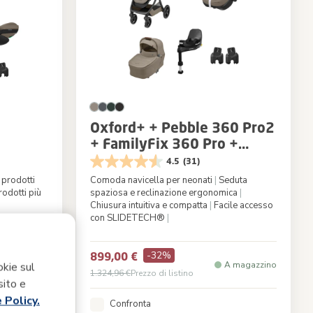
Oxford+ + Pebble 360 Pro2
+ FamilyFix 360 Pro +
Adattatori per seggiolino
4.5
(31)
auto per neonati
prodotti
Comoda navicella per neonati
|
Seduta
odotti più
spaziosa e reclinazione ergonomica
|
Chiusura intuitiva e compatta
|
Facile accesso
con SLIDETECH®
|
Colore
Twillic Truffle
-32%
899,00 €
A magazzino
A magazzino
okie sul
1.324,96 €
Prezzo di listino
sito e
 Policy.
Confronta