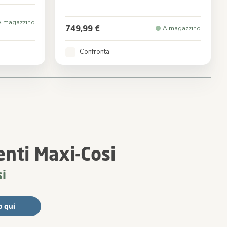
Colore
Twillic Truffle
A magazzino
749,99 €
A magazzino
Confronta
enti Maxi-Cosi
i
o qui