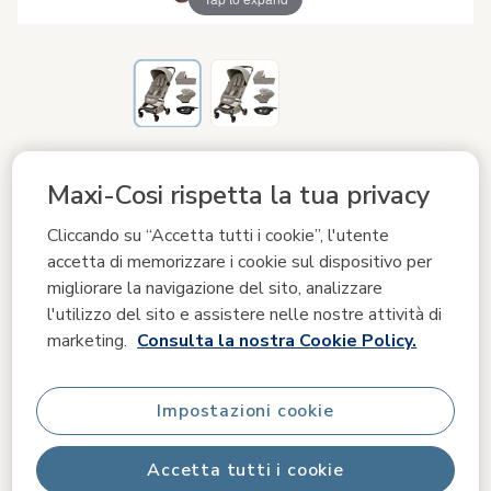
Maxi-Cosi rispetta la tua privacy
0 - 4 A
0 - 22 kg
Configura il tuo bundle
|
Aggiungi prodotti abbinati e accessori
|
Cliccando su “Accetta tutti i cookie”, l'utente
Combina i prodotti più adatti alla tua famiglia
accetta di memorizzare i cookie sul dispositivo per
migliorare la navigazione del sito, analizzare
l'utilizzo del sito e assistere nelle nostre attività di
marketing.
Consulta la nostra Cookie Policy.
Crea il tuo set personalizzato
Scegli tutto ciò che ti serve per creare il travel system
ideale per la tua famiglia. Per iniziare, ti mostreremo
Impostazioni cookie
alcune proposte, ma potrai modificare il set in base alle
tue esigenze.
Accetta tutti i cookie
549,99 €
A magazzino