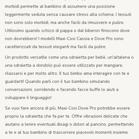
morbidi permette al bambino di assumere una posizione
leggermente seduta senza causare stress alla schiena. I tessuti
non sono solo morbidi, ma anche facili da rimuovere e pulire.
Utilissimo quando schizzi di pappa o dal biberon finiscono dove
non dovrebbero! I modelli Maxi-Cosi Cassia e Dove Pro sono
caratterizzati da tessuti eleganti ma facili da pulire.
Un prodotto versatile come una sdraietta per bebè, un'altalena o
una sdraietta a dondolo può essere utilizzato per mangiare,
rilassarsi e per molto altro. Il tuo bimbo ama interagire con te e
guardarti! Quando parli con il tuo bambino simulando
conversazioni, sorridendo e facendo facce buffe lo aiuti a
sviluppare il linguaggio!
Se vuoi fare ancora di più, Maxi-Cosi Dove Pro potrebbe essere
proprio la sdraietta che fa per te. Offre vibrazioni delicate che
aiutano a lenire eventuali disagi o dolori al pancino, permettendo
a te e al tuo bambino di trascorrere piacevoli momenti insieme.