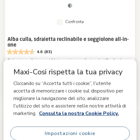
Confronta
Alba culla, sdraietta reclinabile e seggiolone all-in-
one
4.6
(83)
Soluzione all-in-one
|
Materassino confortevole
|
Facile da
cambiare, regolare e spostare
|
Tessuti riciclati al 100%
|
Maxi-Cosi rispetta la tua privacy
-15%
169,99 €
Cliccando su “Accetta tutti i cookie”, l'utente
199,99 €
Prezzo di listino
accetta di memorizzare i cookie sul dispositivo per
A magazzino
migliorare la navigazione del sito, analizzare
l'utilizzo del sito e assistere nelle nostre attività di
marketing.
Consulta la nostra Cookie Policy.
Impostazioni cookie