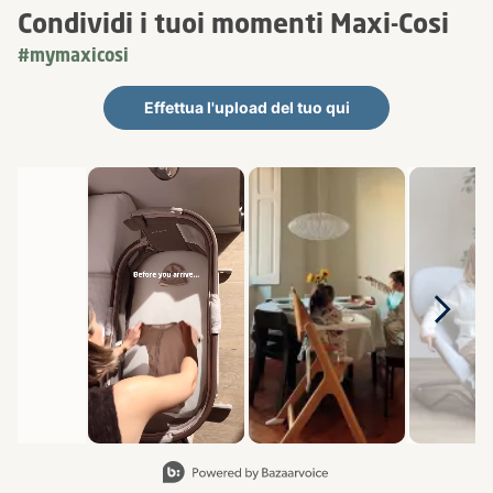
Condividi i tuoi momenti Maxi-Cosi
#mymaxicosi
Effettua l'upload del tuo qui
Carosello multimediale
Carosello con le foto dei prodotti. Usa i pulsanti previous (preced
Diapositiva 1 di 8, Visualizzazione degli articoli 1 a 2 di 1