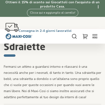
Ottieni il 15% di sconto sui Giocattoli con l'acquisto di un
prodotto Casa.
Clicca qui e aggiungilo al carrello!
Reso gratuito entro 100 giorni
Consegna in 2-4 giorni lavorativi
Spedizione gratuita oltre i €50. Acquista ora!
4.5★ da 2K clienti che amano i nostri prodotti
Home
In casa
Sdraiette
Cerca
My Cart
Sdraiette
Fermarsi un attimo a guardarsi intorno e rilassarsi è una
necessità anche per i neonati, di tanto in tanto. Una sdraietta per
bebè, una sdraietta a dondolo o un'altalena sono proprio quello
che ci vuole per queste occasioni o per quando vuoi avere le
mani libere. Noi di Maxi-Cosi ci siamo inoltre assicurati che si
adattino perfettamente al tuo design da interni di casa!