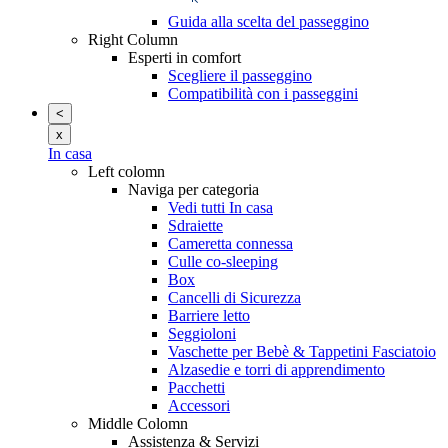
Guida alla scelta del passeggino
Right Column
Esperti in comfort
Scegliere il passeggino
Compatibilità con i passeggini
<
x
In casa
Left colomn
Naviga per categoria
Vedi tutti In casa
Sdraiette
Cameretta connessa
Culle co-sleeping
Box
Cancelli di Sicurezza
Barriere letto
Seggioloni
Vaschette per Bebè & Tappetini Fasciatoio
Alzasedie e torri di apprendimento
Pacchetti
Accessori
Middle Colomn
Assistenza & Servizi