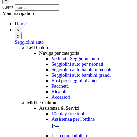
x
Cerca
Main navigation
Home
<
x
Seggiolini auto
Left Column
Naviga per categoria
Vedi tutti Seggiolini auto
Seggiolini auto per neonati
Seggiolini auto bambini piccoli
Seggiolini auto bambini grandi
Basi per seggiolini auto
Pacchetti
Ricambi
Accessori
Middle Column
Assistenza & Servizi
100 day free trial
Assistenza per l'ordine
Lista compatibilità