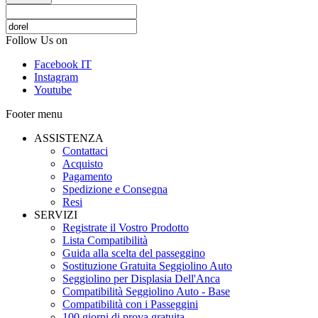
Follow Us on
Facebook IT
Instagram
Youtube
Footer menu
ASSISTENZA
Contattaci
Acquisto
Pagamento
Spedizione e Consegna
Resi
SERVIZI
Registrate il Vostro Prodotto
Lista Compatibilità
Guida alla scelta del passeggino
Sostituzione Gratuita Seggiolino Auto
Seggiolino per Displasia Dell'Anca
Compatibilità Seggiolino Auto - Base
Compatibilità con i Passeggini
100 giorni di prova gratuita