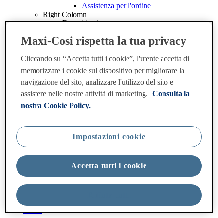
Assistenza per l'ordine
Right Colomn
Esperti in sicurezza
Tutto su linea casa
Maxi-Cosi rispetta la tua privacy
<
x
Cliccando su “Accetta tutti i cookie”, l'utente accetta di
Giocattoli
Left colomn
memorizzare i cookie sul dispositivo per migliorare la
Naviga per categoria
navigazione del sito, analizzare l'utilizzo del sito e
Vedi tutti Giocattoli
assistere nelle nostre attività di marketing.
Consulta la
Giocattoli da viaggio
Gymini & tappetini da gioco
nostra Cookie Policy.
Archi gioco
Articoli per l’infanzia
Giocattoli per neonati
Impostazioni cookie
Set regalo
Giostrine & Giochi da lettino
Middle colomn
Accetta tutti i cookie
Assistenza & Servizi
Assistenza per l'ordine
Right Colomn
Knowledge base
Rifiuta tutti
Informazioni su Tiny Love
Outlet