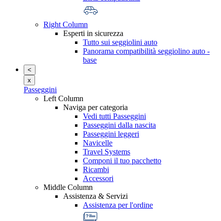
Right Column
Esperti in sicurezza
Tutto sui seggiolini auto
Panorama compatibilità seggiolino auto -
base
<
x
Passeggini
Left Column
Naviga per categoria
Vedi tutti Passeggini
Passeggini dalla nascita
Passeggini leggeri
Navicelle
Travel Systems
Componi il tuo pacchetto
Ricambi
Accessori
Middle Column
Assistenza & Servizi
Assistenza per l'ordine