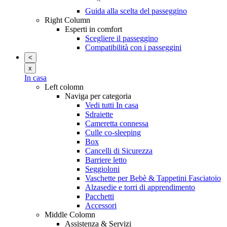
Guida alla scelta del passeggino
Right Column
Esperti in comfort
Scegliere il passeggino
Compatibilità con i passeggini
<
x
In casa
Left colomn
Naviga per categoria
Vedi tutti In casa
Sdraiette
Cameretta connessa
Culle co-sleeping
Box
Cancelli di Sicurezza
Barriere letto
Seggioloni
Vaschette per Bebè & Tappetini Fasciatoio
Alzasedie e torri di apprendimento
Pacchetti
Accessori
Middle Colomn
Assistenza & Servizi