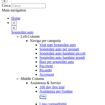
x
Cerca
Main navigation
Home
<
x
Seggiolini auto
Left Column
Naviga per categoria
Vedi tutti Seggiolini auto
Seggiolini auto per neonati
Seggiolini auto bambini piccoli
Seggiolini auto bambini grandi
Basi per seggiolini auto
Pacchetti
Ricambi
Accessori
Middle Column
Assistenza & Servizi
100 day free trial
Assistenza per l'ordine
Lista compatibilità