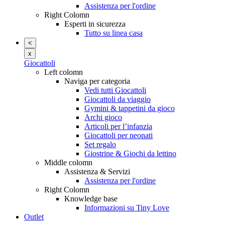
Assistenza per l'ordine
Right Colomn
Esperti in sicurezza
Tutto su linea casa
<
x
Giocattoli
Left colomn
Naviga per categoria
Vedi tutti Giocattoli
Giocattoli da viaggio
Gymini & tappetini da gioco
Archi gioco
Articoli per l’infanzia
Giocattoli per neonati
Set regalo
Giostrine & Giochi da lettino
Middle colomn
Assistenza & Servizi
Assistenza per l'ordine
Right Colomn
Knowledge base
Informazioni su Tiny Love
Outlet