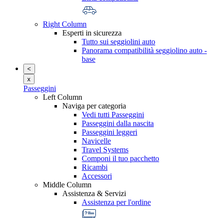
Right Column
Esperti in sicurezza
Tutto sui seggiolini auto
Panorama compatibilità seggiolino auto -
base
<
x
Passeggini
Left Column
Naviga per categoria
Vedi tutti Passeggini
Passeggini dalla nascita
Passeggini leggeri
Navicelle
Travel Systems
Componi il tuo pacchetto
Ricambi
Accessori
Middle Column
Assistenza & Servizi
Assistenza per l'ordine