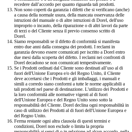
recedere dall’accordo per quanto riguarda tali prodotti.
Non sono coperti da garanzia i difetti che si verificano (anche)
a causa della normale usura, della mancata osservanza delle
istruzioni del manuale o di altre istruzioni di Dorel, dell'uso
improprio o incauto, della riparazione o di altri lavori da parte
di terzi o del Cliente senza il previo consenso scritto di
Dorel.
Siamo responsabili se il difetto di conformità si manifesta
entro due anni dalla consegna dei prodotti. I reclami in
garanzia devono essere comunicati per iscritto a Dorel entro
due mesi dalla scoperta del difetto. I reclami nei confronti di
Dorel decadono se non comunicati tempestivamente.
Se i Prodotti ordinati dal Cliente sono destinati all’uso al di
fuori dell'Unione Europea e/o del Regno Unito, il Cliente
deve accertarsi che i Prodotti e gli imballaggi, i manuali e
simili a corredo siano conformi a tutte le norme applicabili a
tali prodotti nel paese di destinazione. L'utilizzo dei Prodotti e
la loro conformità alle normative vigenti al di fuori
dell'Unione Europea e del Regno Unito sono sotto la
responsabilità del Cliente. Dorel declina ogni responsabilità in
caso di utilizzo dei Prodotti al di fuori dell'Unione Europea e
del Regno Unito.
Ferma restante ogni altra clausola di questi termini e
condizioni, Dorel non esclude o limita la propria
responsabilità ai sensi di o in relazione ad alcun accordo, nella