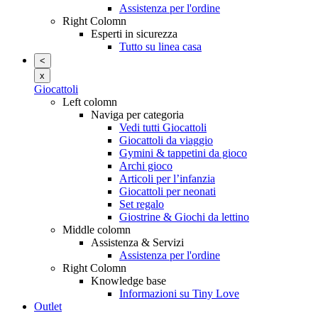
Assistenza per l'ordine
Right Colomn
Esperti in sicurezza
Tutto su linea casa
<
x
Giocattoli
Left colomn
Naviga per categoria
Vedi tutti Giocattoli
Giocattoli da viaggio
Gymini & tappetini da gioco
Archi gioco
Articoli per l’infanzia
Giocattoli per neonati
Set regalo
Giostrine & Giochi da lettino
Middle colomn
Assistenza & Servizi
Assistenza per l'ordine
Right Colomn
Knowledge base
Informazioni su Tiny Love
Outlet