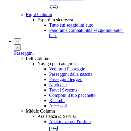
Right Column
Esperti in sicurezza
Tutto sui seggiolini auto
Panorama compatibilità seggiolino auto -
base
<
x
Passeggini
Left Column
Naviga per categoria
Vedi tutti Passeggini
Passeggini dalla nascita
Passeggini leggeri
Navicelle
Travel Systems
Componi il tuo pacchetto
Ricambi
Accessori
Middle Column
Assistenza & Servizi
Assistenza per l'ordine