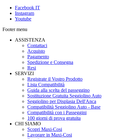
Facebook IT
Instagram
Youtube
Footer menu
ASSISTENZA
Contattaci
Acquisto
Pagamento
Spedizione e Consegna
Resi
SERVIZI
Registrate il Vostro Prodotto
Lista Compatibilità
Guida alla scelta del passeggino
Sostituzione Gratuita Seggiolino Auto
Seggiolino per Displasia Dell'Anca
Compatibilità Seggiolino Auto - Base
Compatibilità con i Passeggini
100 giorni di prova gratuita
CHI SIAMO
Scopri Maxi-Cosi
Lavorare in Maxi-Cosi