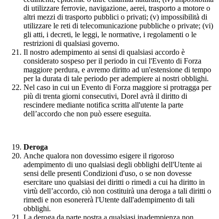
di utilizzare ferrovie, navigazione, aerei, trasporto a motore o
altri mezzi di trasporto pubblici o privati; (v) impossibilità di
utilizzare le reti di telecomunicazione pubbliche o private; (vi)
gli atti, i decreti, le leggi, le normative, i regolamenti o le
restrizioni di qualsiasi governo.
Il nostro adempimento ai sensi di qualsiasi accordo è
considerato sospeso per il periodo in cui l'Evento di Forza
maggiore perdura, e avremo diritto ad un'estensione di tempo
per la durata di tale periodo per adempiere ai nostri obblighi.
Nel caso in cui un Evento di Forza maggiore si protragga per
più di trenta giorni consecutivi, Dorel avrà il diritto di
rescindere mediante notifica scritta all'utente la parte
dell’accordo che non può essere eseguita.
Deroga
Anche qualora non dovessimo esigere il rigoroso
adempimento di uno qualsiasi degli obblighi dell'Utente ai
sensi delle presenti Condizioni d'uso, o se non dovesse
esercitare uno qualsiasi dei diritti o rimedi a cui ha diritto in
virtù dell’accordo, ciò non costituirà una deroga a tali diritti o
rimedi e non esonererà l'Utente dall'adempimento di tali
obblighi.
La deroga da parte nostra a qualsiasi inadempienza non