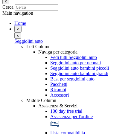
x
Cerca
Main navigation
Home
<
x
Seggiolini auto
Left Column
Naviga per categoria
Vedi tutti Seggiolini auto
Seggiolini auto per neonati
Seggiolini auto bambini piccoli
Seggiolini auto bambini grandi
Basi per seggiolini auto
Pacchetti
Ricambi
Accessori
Middle Column
Assistenza & Servizi
100 day free trial
Assistenza per l'ordine
Lista compatibilità