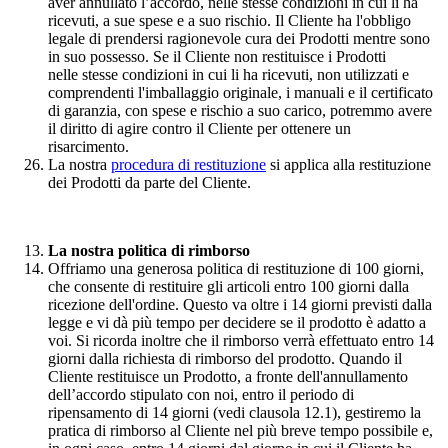
aver annullato l’accordo, nelle stesse condizioni in cui li ha
ricevuti, a sue spese e a suo rischio. Il Cliente ha l'obbligo
legale di prendersi ragionevole cura dei Prodotti mentre sono
in suo possesso. Se il Cliente non restituisce i Prodotti
nelle stesse condizioni in cui li ha ricevuti, non utilizzati e
comprendenti l'imballaggio originale, i manuali e il certificato
di garanzia, con spese e rischio a suo carico, potremmo avere
il diritto di agire contro il Cliente per ottenere un
risarcimento.
La nostra
procedura di restituzione
si applica alla restituzione
dei Prodotti da parte del Cliente.
La nostra politica di rimborso
Offriamo una generosa politica di restituzione di 100 giorni,
che consente di restituire gli articoli entro 100 giorni dalla
ricezione dell'ordine. Questo va oltre i 14 giorni previsti dalla
legge e vi dà più tempo per decidere se il prodotto è adatto a
voi. Si ricorda inoltre che il rimborso verrà effettuato entro 14
giorni dalla richiesta di rimborso del prodotto. Quando il
Cliente restituisce un Prodotto, a fronte dell'annullamento
dell’accordo stipulato con noi, entro il periodo di
ripensamento di 14 giorni (vedi clausola 12.1), gestiremo la
pratica di rimborso al Cliente nel più breve tempo possibile e,