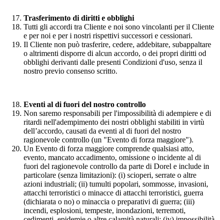
Trasferimento di diritti e obblighi
Tutti gli accordi tra Cliente e noi sono vincolanti per il Cliente
e per noi e per i nostri rispettivi successori e cessionari.
Il Cliente non può trasferire, cedere, addebitare, subappaltare
o altrimenti disporre di alcun accordo, o dei propri diritti od
obblighi derivanti dalle presenti Condizioni d'uso, senza il
nostro previo consenso scritto.
Eventi al di fuori del nostro controllo
Non saremo responsabili per l'impossibilità di adempiere e di
ritardi nell'adempimento dei nostri obblighi stabiliti in virtù
dell’accordo, causati da eventi al di fuori del nostro
ragionevole controllo (un "Evento di forza maggiore").
Un Evento di forza maggiore comprende qualsiasi atto,
evento, mancato accadimento, omissione o incidente al di
fuori del ragionevole controllo da parte di Dorel e include in
particolare (senza limitazioni): (i) scioperi, serrate o altre
azioni industriali; (ii) tumulti popolari, sommosse, invasioni,
attacchi terroristici o minacce di attacchi terroristici, guerra
(dichiarata o no) o minaccia o preparativi di guerra; (iii)
incendi, esplosioni, tempeste, inondazioni, terremoti,
cedimenti, epidemie o altre calamità naturali; (iv) impossibilità