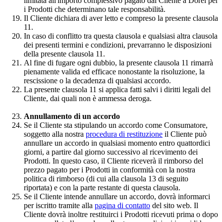
limitata all'importo complessivo pagato dal Cliente a Dorel per
i Prodotti che determinano tale responsabilità.
Il Cliente dichiara di aver letto e compreso la presente clausola
11.
In caso di conflitto tra questa clausola e qualsiasi altra clausola
dei presenti termini e condizioni, prevarranno le disposizioni
della presente clausola 11.
Al fine di fugare ogni dubbio, la presente clausola 11 rimarrà
pienamente valida ed efficace nonostante la risoluzione, la
rescissione o la decadenza di qualsiasi accordo.
La presente clausola 11 si applica fatti salvi i diritti legali del
Cliente, dai quali non è ammessa deroga.
Annullamento di un accordo
Se il Cliente sta stipulando un accordo come Consumatore,
soggetto alla nostra
procedura di restituzione
il Cliente può
annullare un accordo in qualsiasi momento entro quattordici
giorni, a partire dal giorno successivo al ricevimento dei
Prodotti. In questo caso, il Cliente riceverà il rimborso del
prezzo pagato per i Prodotti in conformità con la nostra
politica di rimborso (di cui alla clausola 13 di seguito
riportata) e con la parte restante di questa clausola.
Se il Cliente intende annullare un accordo, dovrà informarci
per iscritto tramite alla
pagina di contatto
del sito web. Il
Cliente dovrà inoltre restituirci i Prodotti ricevuti prima o dopo