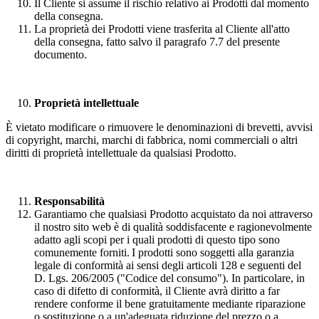
Il Cliente si assume il rischio relativo ai Prodotti dal momento
della consegna.
La proprietà dei Prodotti viene trasferita al Cliente all'atto
della consegna, fatto salvo il paragrafo 7.7 del presente
documento.
Proprietà intellettuale
È vietato modificare o rimuovere le denominazioni di brevetti, avvisi
di copyright, marchi, marchi di fabbrica, nomi commerciali o altri
diritti di proprietà intellettuale da qualsiasi Prodotto.
Responsabilità
Garantiamo che qualsiasi Prodotto acquistato da noi attraverso
il nostro sito web è di qualità soddisfacente e ragionevolmente
adatto agli scopi per i quali prodotti di questo tipo sono
comunemente forniti. I prodotti sono soggetti alla garanzia
legale di conformità ai sensi degli articoli 128 e seguenti del
D. Lgs. 206/2005 ("Codice del consumo"). In particolare, in
caso di difetto di conformità, il Cliente avrà diritto a far
rendere conforme il bene gratuitamente mediante riparazione
o sostituzione o a un'adeguata riduzione del prezzo o a