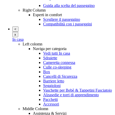
Guida alla scelta del passeggino
Right Column
Esperti in comfort
Scegliere il passeggino
Compatibilità con i passeggini
<
x
In casa
Left colomn
Naviga per categoria
Vedi tutti In casa
Sdraiette
Cameretta connessa
Culle co-sleeping
Box
Cancelli di Sicurezza
Barriere letto
Seggioloni
Vaschette per Bebè & Tappetini Fasciatoio
Alzasedie e torri di apprendimento
Pacchetti
Accessori
Middle Colomn
Assistenza & Servizi