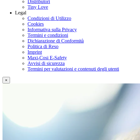
Distributori
Tiny Love
Legal
Condizioni di Utilizzo
Cookies
Informativa sulla Privacy
Termini e condizioni
Dichiarazione di Conformità
Politica di Reso
Imprint
Maxi-Cosi E-Safety
Avvisi di sicurezza
Termini per valutazioni e contenuti degli utenti
×