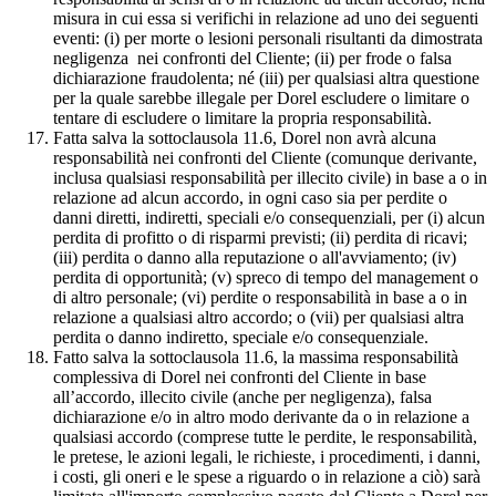
misura in cui essa si verifichi in relazione ad uno dei seguenti
eventi: (i) per morte o lesioni personali risultanti da dimostrata
negligenza nei confronti del Cliente; (ii) per frode o falsa
dichiarazione fraudolenta; né (iii) per qualsiasi altra questione
per la quale sarebbe illegale per Dorel escludere o limitare o
tentare di escludere o limitare la propria responsabilità.
Fatta salva la sottoclausola 11.6, Dorel non avrà alcuna
responsabilità nei confronti del Cliente (comunque derivante,
inclusa qualsiasi responsabilità per illecito civile) in base a o in
relazione ad alcun accordo, in ogni caso sia per perdite o
danni diretti, indiretti, speciali e/o consequenziali, per (i) alcun
perdita di profitto o di risparmi previsti; (ii) perdita di ricavi;
(iii) perdita o danno alla reputazione o all'avviamento; (iv)
perdita di opportunità; (v) spreco di tempo del management o
di altro personale; (vi) perdite o responsabilità in base a o in
relazione a qualsiasi altro accordo; o (vii) per qualsiasi altra
perdita o danno indiretto, speciale e/o consequenziale.
Fatto salva la sottoclausola 11.6, la massima responsabilità
complessiva di Dorel nei confronti del Cliente in base
all’accordo, illecito civile (anche per negligenza), falsa
dichiarazione e/o in altro modo derivante da o in relazione a
qualsiasi accordo (comprese tutte le perdite, le responsabilità,
le pretese, le azioni legali, le richieste, i procedimenti, i danni,
i costi, gli oneri e le spese a riguardo o in relazione a ciò) sarà