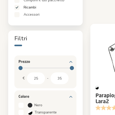
Componi il tuo pacchetto
Alzasedie e torri di apprendimento
Ricambi
Pacchetti
Accessori
Accessori
Filtri
Prezzo
€
-
Parapio
Colore
Lara2
Nero
Transparente