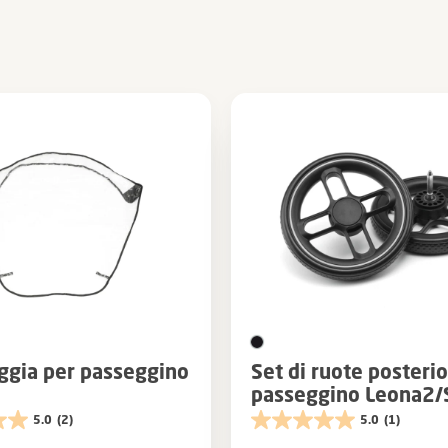
ggia per passeggino
Set di ruote posterior
passeggino Leona2/
5.0
(2)
5.0
(1)