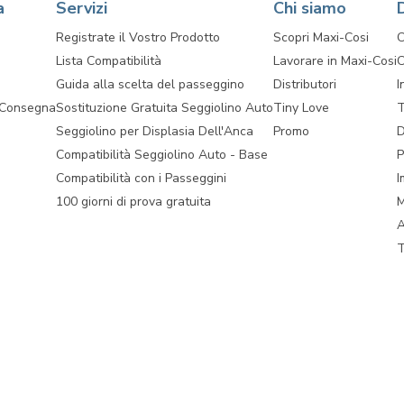
a
Servizi
Chi siamo
Registrate il Vostro Prodotto
Scopri Maxi-Cosi
C
Lista Compatibilità
Lavorare in Maxi-Cosi
C
Guida alla scelta del passeggino
Distributori
I
 Consegna
Sostituzione Gratuita Seggiolino Auto
Tiny Love
T
Seggiolino per Displasia Dell'Anca
Promo
D
Compatibilità Seggiolino Auto - Base
P
Compatibilità con i Passeggini
I
100 giorni di prova gratuita
M
A
T