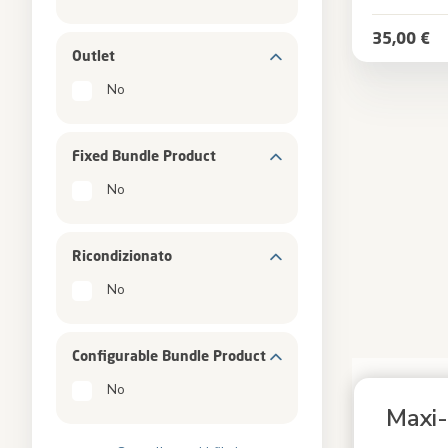
Colore
35,00 €
Outlet
No
Fixed Bundle Product
No
Ricondizionato
No
Configurable Bundle Product
Carosello mult
Carosello con 
No
Maxi-