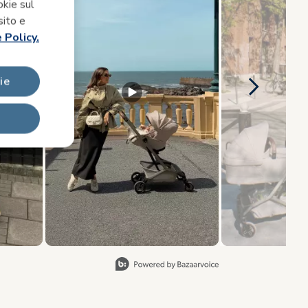
okie sul
sito e
 Policy.
ie