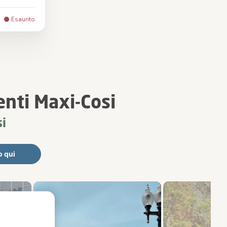
Nero
Esaurito
enti Maxi-Cosi
i
o qui
cessivo) per navigare.