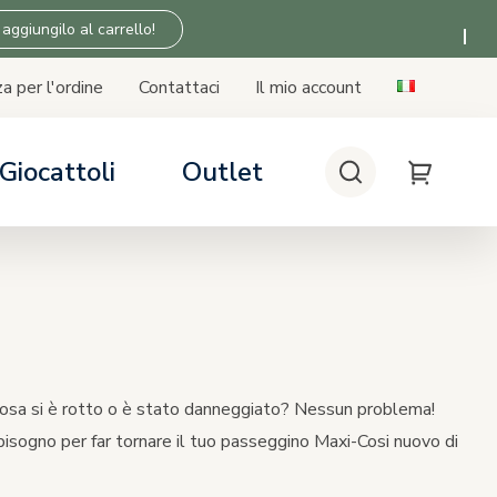
 aggiungilo al carrello!
a per l'ordine
Contattaci
Il mio account
Giocattoli
Outlet
Cerca
My Cart
 SICUREZZA
 SICUREZZA
 SICUREZZA
 SICUREZZA
lini auto
seggino
asa
Tiny Love
bilità seggiolino auto - base
n i passeggini
lcosa si è rotto o è stato danneggiato? Nessun problema!
i bisogno per far tornare il tuo passeggino Maxi-Cosi nuovo di