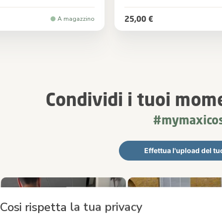
Cristal
Colore
25,00 €
A magazzino
Condividi i tuoi mom
#mymaxicos
Effettua l'upload del tu
imediale
le foto dei prodotti. Usa i pulsanti previous (precedente) e next (suc
Cosi rispetta la tua privacy