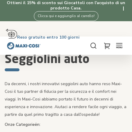
Vi informiamo che ci saranno ritardi nella consegna a causa del
Ottieni il 15% di sconto sui Giocattoli con l'acquisto di un
periodo delle vacanze estive. Eventuali ordini effettuati dal 06/08
prodotto Casa.
12:00 in poi, verranno spediti dopo il 24/08. Ci scusiamo per gli
Clicca qui e aggiungilo al carrello!
eventuali disagi che ciò può causare.
Reso gratuito entro 100 giorni
Consegna in 2-4 giorni lavorativi
Spedizione gratuita oltre i €50. Acquista ora!
4.5★ da 2K clienti che amano i nostri prodotti
Home
Seggiolini auto
Cerca
My Cart
Seggiolini auto
Da decenni, i nostri innovativi seggiolini auto hanno reso Maxi-
Cosi il tuo partner di fiducia per la sicurezza e il comfort nei
viaggi. In Maxi-Cosi abbiamo portato il futuro in decenni di
esperienza e innovazione. Aiutaci a rendere facile ogni viaggio, a
partire da quel primo tragitto a casa dall'ospedale!
Onze Categorieën: