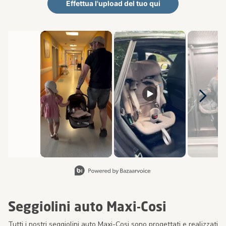
Effettua l'upload del tuo qui
Carosello multimediale
Carosello con le foto dei prodotti. Usa i pulsanti previous (preced
Diapositiva 1 di 8, Visualizzazione degli articoli 1 a 2 di 1
Seggiolini auto Maxi-Cosi
Tutti i nostri seggiolini auto Maxi-Cosi sono progettati e realizzati