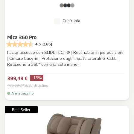
Confronta
Mica 360 Pro
4.5
(166)
Facile accesso con SLIDETECH®
|
Reclinabile in più posizioni
|
Cinture Easy-in
|
Protezione dagli impatti laterali G-CELL
|
Rotazione a 360° con una sola mano
|
-15%
399,49 €
469,99 €
Prezzo di listino
A magazzino