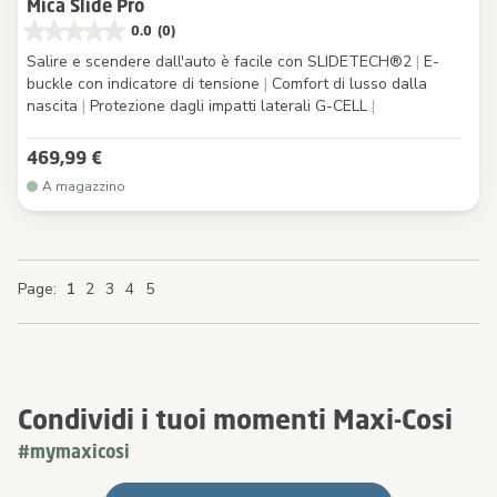
Mica Slide Pro
0.0
(0)
Salire e scendere dall'auto è facile con SLIDETECH®2
|
E-
buckle con indicatore di tensione
|
Comfort di lusso dalla
nascita
|
Protezione dagli impatti laterali G-CELL
|
469,99 €
A magazzino
You're currently reading page
Page
Page
Page
Page
Page
Page
Page
1
2
3
4
5
Condividi i tuoi momenti Maxi-Cosi
#mymaxicosi