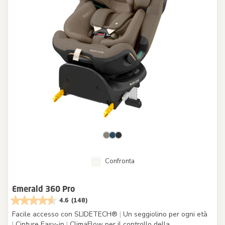
Confronta
Emerald 360 Pro
4.6
(148)
Facile accesso con SLIDETECH®
|
Un seggiolino per ogni età
|
Cinture Easy-in
|
ClimaFlow per il controllo della