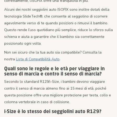
correttamente, l’ISOFIX offre una tranquillità in più.
Alcuni dei nostri seggiolini auto ISOFIX sono inoltre dotati della
tecnologia SlideTech®, che consente al seggiolino di scorrere
agevolmente verso di te quando posizioni o rimuovi il bambino.
Questo rende l’uso quotidiano più semplice, riduce lo sforzo sulla
schiena e aiuta a garantire che il bambino sia correttamente
posizionato ogni volta.
Non sei sicuro che la tua auto sia compatibile? Consulta la
nostra
Lista di Compatibilità Auto
.
Quali sono le regole e le età per viaggiare in
senso di marcia e contro il senso di marcia?
Secondo lo standard R129/i-Size, i bambini devono viaggiare
contro il senso di marcia almeno fino ai 15 mesi di età, poiché
questa posizione offre una migliore protezione per testa, collo e
colonna vertebrale in caso di collisione.
i-Size è lo stesso dei seggiolini auto R129?