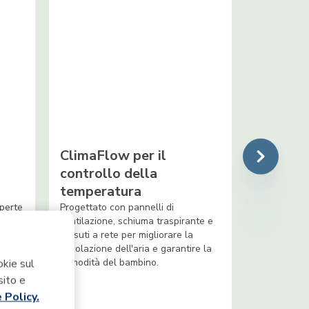
ClimaFlow per il
controllo della
temperatura
perte
Progettato con pannelli di
ventilazione, schiuma traspirante e
 anche
tessuti a rete per migliorare la
circolazione dell'aria e garantire la
assa
comodità del bambino.
okie sul
er
sito e
 Policy.