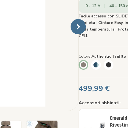
link
0 - 12 A
40 - 150 
alla
pagin
Facile accesso con SLI
ogni età
|
Cinture Easy-i
della temperatura
|
Prote
CELL
Colore
Authentic Truffle
499,99 €
Accessori abbinati:
Emerald
Rivesti