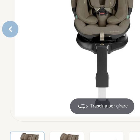
Alzasedie e torri di apprendimento
Pacchetti
Accessori
Trascina per girare