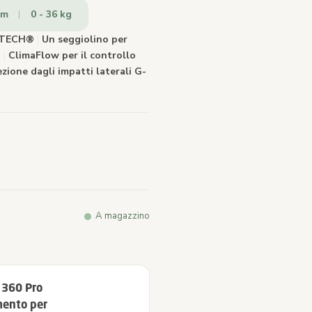
cm
0 - 36 kg
a.
DETECH®
|
Un seggiolino per
n
|
ClimaFlow per il controllo
zione dagli impatti laterali G-
A magazzino
 360 Pro
mento per