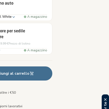
no auto
l White
A magazzino
ore per sedile
re
9,99 €
Prezzo di listino
A magazzino
ungi al carrello
oltre i €50
orni lavorativi