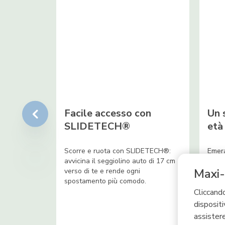
Facile accesso con
Un 
SLIDETECH®
età
Scorre e ruota con SLIDETECH®:
Emera
avvicina il seggiolino auto di 17 cm
come 
Maxi-
verso di te e rende ogni
suo c
spostamento più comodo.
ben 1
Cliccando
dispositi
assistere