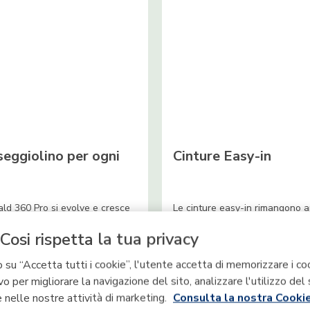
seggiolino per ogni
Cinture Easy-in
ld 360 Pro si evolve e cresce
Le cinture easy-in rimangono a
il tuo bambino, garantendo il
e non intralciano, mentre i
Cosi rispetta la tua privacy
omfort e la sua sicurezza per
copricintura per le spalle e le
2 anni di vita.
possono essere riposte senza
doverle rimuovere quando si p
 su “Accetta tutti i cookie”, l'utente accetta di memorizzare i co
alla modalità seggiolino auto p
vo per migliorare la navigazione del sito, analizzare l'utilizzo del 
bimbo grande.
 nelle nostre attività di marketing.
Consulta la nostra Cookie