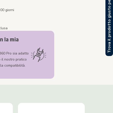
Trova il prodotto giusto per te
00 giorni
clusa
n la mia
360 Pro sia adatto
 il nostro pratico
la compatibilità.