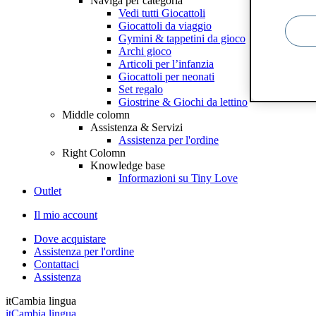
Naviga per categoria
Vedi tutti Giocattoli
Giocattoli da viaggio
Gymini & tappetini da gioco
Archi gioco
Articoli per l’infanzia
Giocattoli per neonati
Set regalo
Giostrine & Giochi da lettino
Middle colomn
Assistenza & Servizi
Assistenza per l'ordine
Right Colomn
Knowledge base
Informazioni su Tiny Love
Outlet
Il mio account
Dove acquistare
Assistenza per l'ordine
Contattaci
Assistenza
it
Cambia lingua
it
Cambia lingua