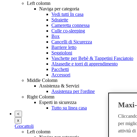
Left colomn
Naviga per categoria
Vedi tutti In casa
Sdraiette
Cameretta connessa
Culle co-sleeping
Box
Cancelli di Sicurezza
Barriere letto
Seggioloni
Vaschette per Bebè & Tappetini Fasciatoio
Alzasedie e torri di apprendimento
Pacchetti
Accessori
Middle Colomn
Assistenza & Servizi
Assistenza per l'ordine
Right Colomn
Esperti in sicurezza
Maxi-C
Tutto su linea casa
<
Cliccando 
x
per miglio
Giocattoli
attività d
Left colomn