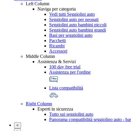
Left Column
Naviga per categoria
Vedi tutti Seggiolini auto
Seggiolini auto per neonati
Seggiolini auto bambini piccoli
Seggiolini auto bambini grandi
Basi per seggiolini auto
Pacchetti
Ricambi
Accessori
Middle Column
Assistenza & Servizi
100 day free trial
Assistenza per l'ordine
Lista compatibilità
Right Column
Esperti in sicurezza
Tutto sui seggiolini auto
Panorama compatibilità seggiolino auto - ba
<