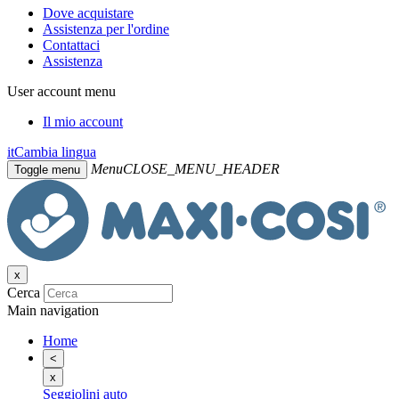
Dove acquistare
Assistenza per l'ordine
Contattaci
Assistenza
User account menu
Il mio account
it
Cambia lingua
Menu
CLOSE_MENU_HEADER
Toggle menu
x
Cerca
Main navigation
Home
<
x
Seggiolini auto