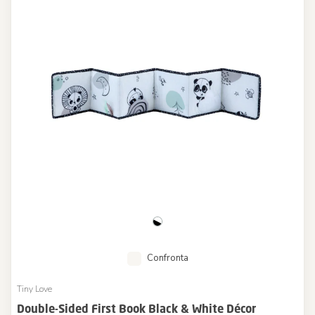
Confronta
Tiny Love
Double-Sided First Book Black & White Décor