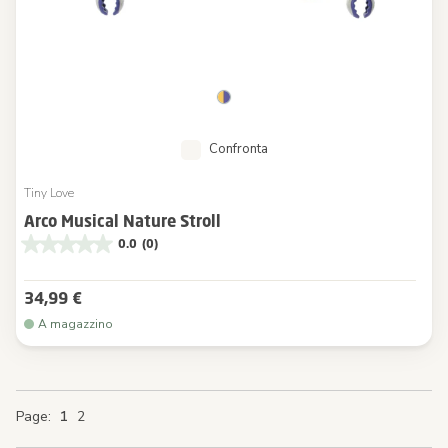
Confronta
Tiny Love
Arco Musical Nature Stroll
0.0
(0)
34,99 €
A magazzino
You're currently reading page
Page
Page
Page
Page
1
2