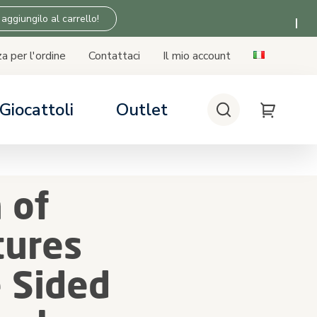
 aggiungilo al carrello!
a per l'ordine
Contattaci
Il mio account
Giocattoli
Outlet
Cerca
My Cart
 SICUREZZA
 SICUREZZA
 SICUREZZA
 SICUREZZA
lini auto
seggino
asa
Tiny Love
 of
bilità seggiolino auto - base
n i passeggini
tures
 Sided