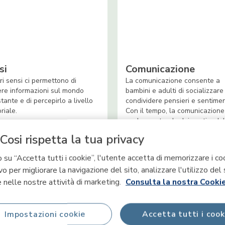
si
Comunicazione
tri sensi ci permettono di
La comunicazione consente a
ere informazioni sul mondo
bambini e adulti di socializzare 
stante e di percepirlo a livello
condividere pensieri e sentimen
riale.
Con il tempo, la comunicazione
evolve partendo dai gesti e dal
espressioni per giungere ai balb
Cosi rispetta la tua privacy
e, infine, all'espressione verbal
 su “Accetta tutti i cookie”, l'utente accetta di memorizzare i co
vo per migliorare la navigazione del sito, analizzare l'utilizzo del 
 nelle nostre attività di marketing.
Consulta la nostra Cookie
Impostazioni cookie
Accetta tutti i cook