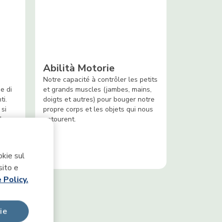
Abilità Motorie
Notre capacité à contrôler les petits
e di
et grands muscles (jambes, mains,
ti.
doigts et autres) pour bouger notre
 si
propre corps et les objets qui nous
le
entourent.
ettii
e.
okie sul
sito e
 Policy.
ie