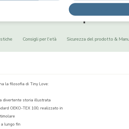
Rifiuta tutti
Informazioni sul prodotto
istiche
Consigli per l'età
Sicurezza del prodotto & Manu
a la filosofia di Tiny Love:
.
 divertente storia illustrata
tandard OEKO-TEX 100, realizzato in
stimolare
 a lungo fin