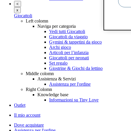
<
x
Giocattoli
Left colomn
Naviga per categoria
Vedi tutti Giocattoli
Giocattoli da viaggio
Gymini & tappetini da gioco
Archi gioco
Articoli per l’infanzia
Giocattoli per neonati
Set regalo
Giostrine & Giochi da lettino
Middle colomn
Assistenza & Servizi
Assistenza per l'ordine
Right Colomn
Knowledge base
Informazioni su Tiny Love
Outlet
Il mio account
Dove acquistare
Assistenza per l'ordine