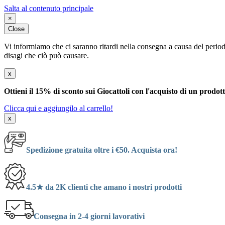
Salta al contenuto principale
×
Close
Vi informiamo che ci saranno ritardi nella consegna a causa del periodo
disagi che ciò può causare.
x
Ottieni il 15% di sconto sui Giocattoli con l'acquisto di un prodot
Clicca qui e aggiungilo al carrello!
x
Spedizione gratuita oltre i €50. Acquista ora!
4.5★ da 2K clienti che amano i nostri prodotti
Consegna in 2-4 giorni lavorativi