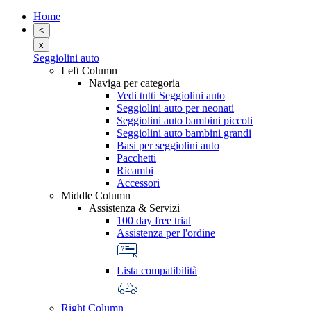
Home
<
x
Seggiolini auto
Left Column
Naviga per categoria
Vedi tutti Seggiolini auto
Seggiolini auto per neonati
Seggiolini auto bambini piccoli
Seggiolini auto bambini grandi
Basi per seggiolini auto
Pacchetti
Ricambi
Accessori
Middle Column
Assistenza & Servizi
100 day free trial
Assistenza per l'ordine
Lista compatibilità
Right Column