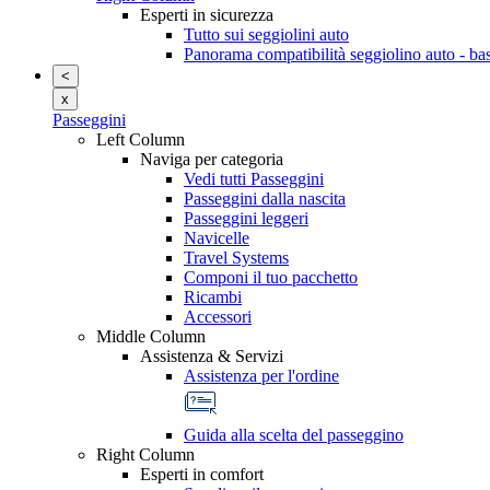
Esperti in sicurezza
Tutto sui seggiolini auto
Panorama compatibilità seggiolino auto - ba
<
x
Passeggini
Left Column
Naviga per categoria
Vedi tutti Passeggini
Passeggini dalla nascita
Passeggini leggeri
Navicelle
Travel Systems
Componi il tuo pacchetto
Ricambi
Accessori
Middle Column
Assistenza & Servizi
Assistenza per l'ordine
Guida alla scelta del passeggino
Right Column
Esperti in comfort