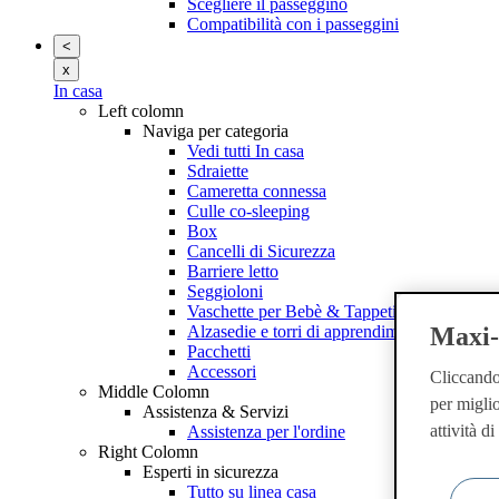
Scegliere il passeggino
Compatibilità con i passeggini
<
x
In casa
Left colomn
Naviga per categoria
Vedi tutti In casa
Sdraiette
Cameretta connessa
Culle co-sleeping
Box
Cancelli di Sicurezza
Barriere letto
Seggioloni
Vaschette per Bebè & Tappetini Fasciatoio
Alzasedie e torri di apprendimento
Maxi-C
Pacchetti
Accessori
Cliccando 
Middle Colomn
per miglio
Assistenza & Servizi
attività d
Assistenza per l'ordine
Right Colomn
Esperti in sicurezza
Tutto su linea casa