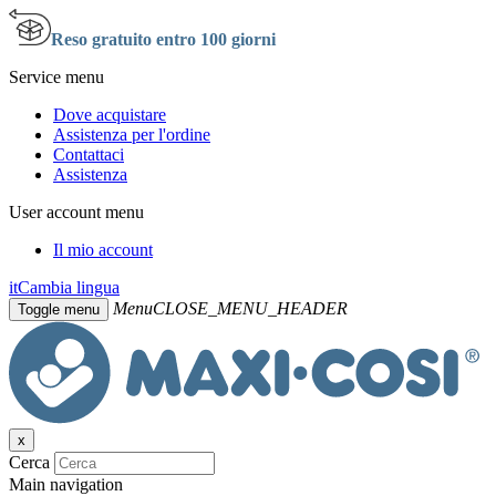
Reso gratuito entro 100 giorni
Service menu
Dove acquistare
Assistenza per l'ordine
Contattaci
Assistenza
User account menu
Il mio account
it
Cambia lingua
Menu
CLOSE_MENU_HEADER
Toggle menu
x
Cerca
Main navigation