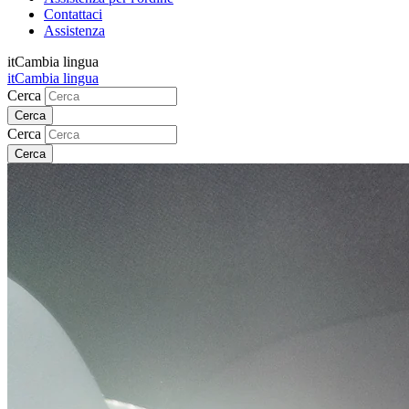
Contattaci
Assistenza
it
Cambia lingua
it
Cambia lingua
Cerca
Cerca