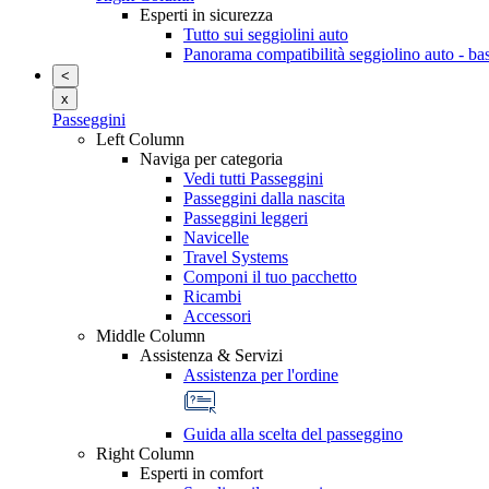
Esperti in sicurezza
Tutto sui seggiolini auto
Panorama compatibilità seggiolino auto - ba
<
x
Passeggini
Left Column
Naviga per categoria
Vedi tutti Passeggini
Passeggini dalla nascita
Passeggini leggeri
Navicelle
Travel Systems
Componi il tuo pacchetto
Ricambi
Accessori
Middle Column
Assistenza & Servizi
Assistenza per l'ordine
Guida alla scelta del passeggino
Right Column
Esperti in comfort