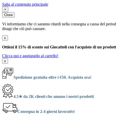
Salta al contenuto principale
×
Close
Vi informiamo che ci saranno ritardi nella consegna a causa del periodo
disagi che ciò può causare.
x
Ottieni il 15% di sconto sui Giocattoli con l'acquisto di un prodot
Clicca qui e aggiungilo al carrello!
x
Spedizione gratuita oltre i €50. Acquista ora!
4.5★ da 2K clienti che amano i nostri prodotti
Consegna in 2-4 giorni lavorativi