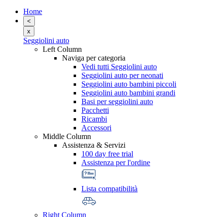
Home
<
x
Seggiolini auto
Left Column
Naviga per categoria
Vedi tutti Seggiolini auto
Seggiolini auto per neonati
Seggiolini auto bambini piccoli
Seggiolini auto bambini grandi
Basi per seggiolini auto
Pacchetti
Ricambi
Accessori
Middle Column
Assistenza & Servizi
100 day free trial
Assistenza per l'ordine
Lista compatibilità
Right Column