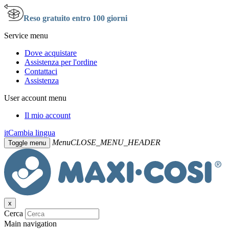
Reso gratuito entro 100 giorni
Service menu
Dove acquistare
Assistenza per l'ordine
Contattaci
Assistenza
User account menu
Il mio account
it
Cambia lingua
Menu
CLOSE_MENU_HEADER
Toggle menu
x
Cerca
Main navigation