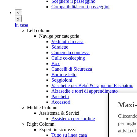
Scegliere il passeggino
Compatibilità con i passeggini
<
x
In casa
Left colomn
Naviga per categoria
Vedi tutti In casa
Sdraiette
Cameretta connessa
Culle co-sleeping
Box
Cancelli di Sicurezza
Barriere letto
Seggioloni
Vaschette per Bebè & Tappetini Fasciatoio
Alzasedie e torri di apprendimento
Pacchetti
Accessori
Maxi-C
Middle Colomn
Assistenza & Servizi
Cliccando 
Assistenza per l'ordine
per miglio
Right Colomn
Esperti in sicurezza
attività d
Tutto su linea casa