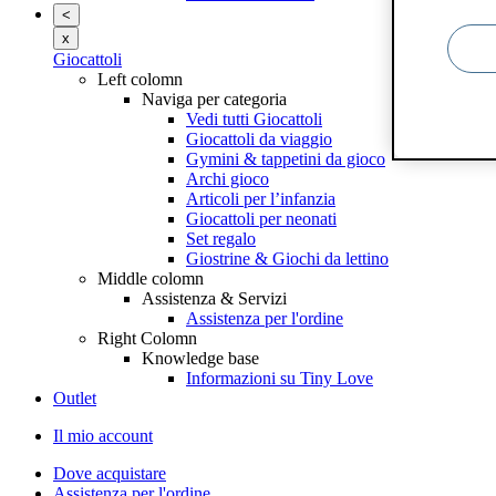
<
x
Giocattoli
Left colomn
Naviga per categoria
Vedi tutti Giocattoli
Giocattoli da viaggio
Gymini & tappetini da gioco
Archi gioco
Articoli per l’infanzia
Giocattoli per neonati
Set regalo
Giostrine & Giochi da lettino
Middle colomn
Assistenza & Servizi
Assistenza per l'ordine
Right Colomn
Knowledge base
Informazioni su Tiny Love
Outlet
Il mio account
Dove acquistare
Assistenza per l'ordine