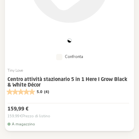
Confronta
Tiny Love
Centro attività stazionario 5 in 1 Here I Grow Black
& White Décor
5.0
(4)
159,99 €
159,99 €
Prezzo di listino
A magazzino