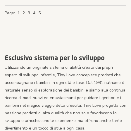
You're currently reading page
Page
Page
Page
Page
Page
Page
Page
1
2
3
4
5
Esclusivo sistema per lo sviluppo
Utilizzando un originale sistema di abilità creato dai propri
esperti di sviluppo infantile, Tiny Love concepisce prodotti che
accompagnano i bambini in ogni età e fase. Dal 1991 nutriamo il
naturale senso di esplorazione dei bambini e siamo alla continua
ricerca di modi nuovi ed entusiasmanti per guidare i genitori e i
bambini nel magico viaggio della crescita. Tiny Love progetta con
passione prodotti di alta qualità che non solo favoriscono lo
sviluppo e arricchiscono le esperienze, ma offrono anche tanto
divertimento e un tocco di stile a ogni casa.