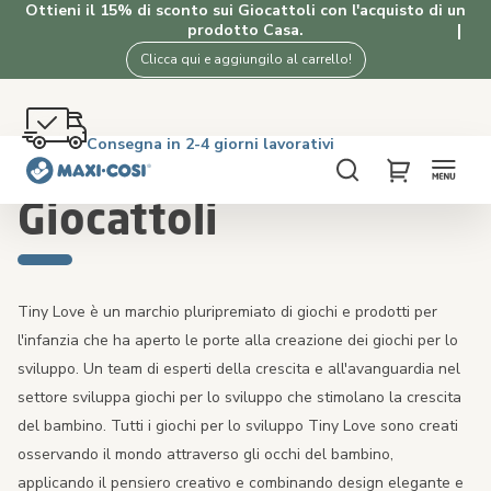
Ottieni il 15% di sconto sui Giocattoli con l'acquisto di un
prodotto Casa.
Clicca qui e aggiungilo al carrello!
Reso gratuito entro 100 giorni
Consegna in 2-4 giorni lavorativi
Spedizione gratuita oltre i €50. Acquista ora!
4.5★ da 2K clienti che amano i nostri prodotti
Home
Giocattoli
Cerca
My Cart
Giocattoli
Tiny Love è un marchio pluripremiato di giochi e prodotti per
l'infanzia che ha aperto le porte alla creazione dei giochi per lo
sviluppo. Un team di esperti della crescita e all'avanguardia nel
settore sviluppa giochi per lo sviluppo che stimolano la crescita
del bambino. Tutti i giochi per lo sviluppo Tiny Love sono creati
osservando il mondo attraverso gli occhi del bambino,
applicando il pensiero creativo e combinando design elegante e