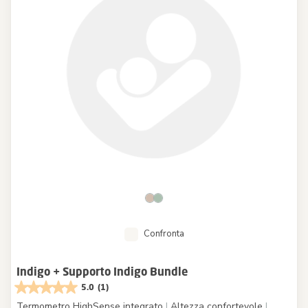
Confronta
Indigo + Supporto Indigo Bundle
5.0
(1)
Termometro HighSense integrato
|
Altezza confortevole
|