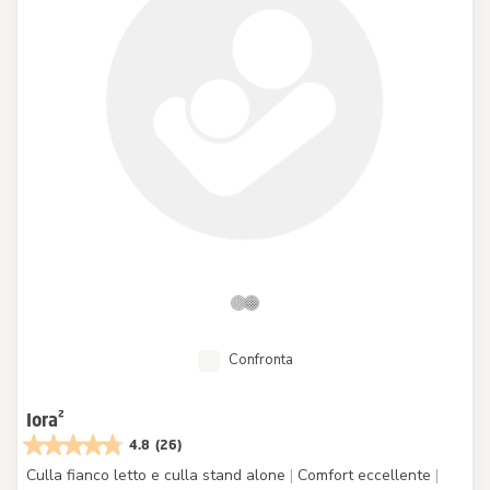
Confronta
Iora²
4.8
(26)
Culla fianco letto e culla stand alone
|
Comfort eccellente
|