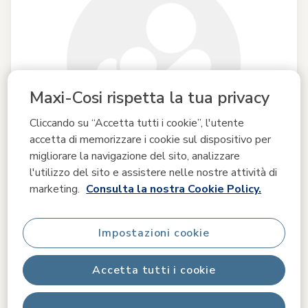
Maxi-Cosi rispetta la tua privacy
Cliccando su “Accetta tutti i cookie”, l'utente
accetta di memorizzare i cookie sul dispositivo per
migliorare la navigazione del sito, analizzare
l'utilizzo del sito e assistere nelle nostre attività di
marketing.
Consulta la nostra Cookie Policy.
Confronta
Impostazioni cookie
Iora Pro
Accetta tutti i cookie
0.0
(0)
Chiusura rapida e design compatto
|
Da culla fianco letto a
Rifiuta tutti