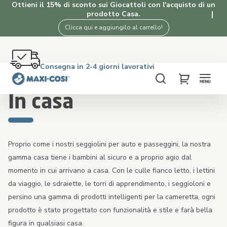
Ottieni il 15% di sconto sui Giocattoli con l'acquisto di un
prodotto Casa.
Clicca qui e aggiungilo al carrello!
Reso gratuito entro 100 giorni
Consegna in 2-4 giorni lavorativi
Spedizione gratuita oltre i €50. Acquista ora!
4.5★ da 2K clienti che amano i nostri prodotti
Home
In casa
Cerca
My Cart
In casa
Proprio come i nostri seggiolini per auto e passeggini, la nostra
gamma casa tiene i bambini al sicuro e a proprio agio dal
momento in cui arrivano a casa. Con le culle fianco letto, i lettini
da viaggio, le sdraiette, le torri di apprendimento, i seggioloni e
persino una gamma di prodotti intelligenti per la cameretta, ogni
prodotto è stato progettato con funzionalità e stile e farà bella
figura in qualsiasi casa.