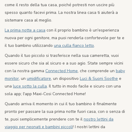
come il resto della tua casa, poiché potresti non uscire più
spesso quanto facevi prima. La nostra linea casa ti aiuterà a
sistemare casa al meglio.
La prima notte a casa
con il proprio bambino è un'esperienza
nuova per ogni genitore, ma puoi renderla confortevole per te e
il tuo bambino utilizzando
una culla fianco letto
.
Quando il tuo piccolo si trasferisce nella sua cameretta, vuoi
essere sicuro che sia al sicuro e a suo agio. State sempre vicini
con la nostra gamma
Connected Home
, che comprende un
baby
monitor
, un
umidificatore
, un dispositivo
Luci & Suoni Soothe
e
una
luce sotto la culla
. Il tutto in modo facile e sicuro con una
sola app; l'app Maxi-Cosi Connected Home!
Quando arriva il momento in cui il tuo bambino è finalmente
pronto per passare la sua prima notte fuori casa, con o senza di
te, puoi semplicemente prendere con te il
nostro lettini da
viaggio per neonati e bambini piccoli
! I nostri lettini da