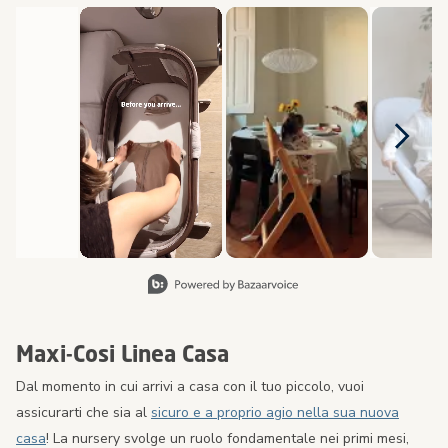
Carosello multimediale
Carosello con le foto dei prodotti. Usa i pulsanti previous (preced
Diapositiva 1 di 8, Visualizzazione degli articoli 1 a 2 di 1
Maxi-Cosi Linea Casa
Dal momento in cui arrivi a casa con il tuo piccolo, vuoi
assicurarti che sia al
sicuro e a proprio agio nella sua nuova
casa
! La nursery svolge un ruolo fondamentale nei primi mesi,