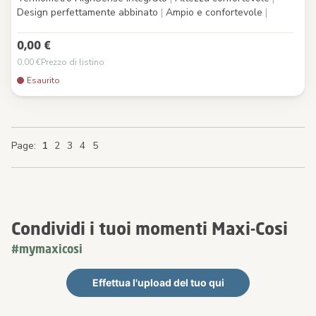
Design perfettamente abbinato
|
Ampio e confortevole
|
0,00 €
0,00 €
Prezzo di listino
Esaurito
You're currently reading page
Page
Page
Page
Page
Page
Page
Page
1
2
3
4
5
Condividi i tuoi momenti Maxi-Cosi
#mymaxicosi
Effettua l'upload del tuo qui