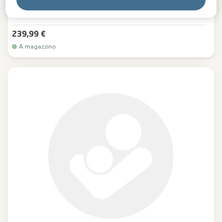
culla stand alone con un solo movimento
|
Comfort
eccellente
|
Facile da spostare e da dondolare
|
239,99 €
A magazzino