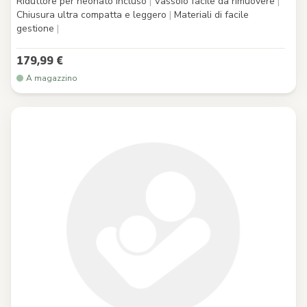
Riduttore per neonato incluso
|
Vassoio facile da rimuovere
|
Chiusura ultra compatta e leggero
|
Materiali di facile
gestione
|
179,99 €
A magazzino