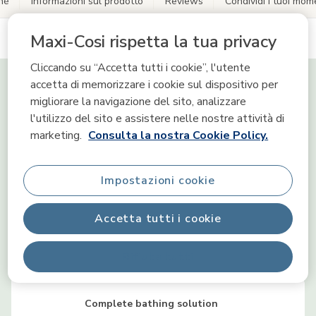
hé
Informazioni sul prodotto
Reviews
Condividi i tuoi mom
Maxi-Cosi rispetta la tua privacy
Sceglimi perché
Cliccando su “Accetta tutti i cookie”, l'utente
accetta di memorizzare i cookie sul dispositivo per
migliorare la navigazione del sito, analizzare
l'utilizzo del sito e assistere nelle nostre attività di
Termometro HighSense integrato
marketing.
Consulta la nostra Cookie Policy.
Impostazioni cookie
Altezza ergonomica
Accetta tutti i cookie
Riduttore neonato QuickDry
Rifiuta tutti
Complete bathing solution