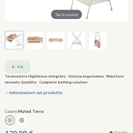
Tap to expand
0 - 4 A
Termometro HighSense integrato
|
Altezza ergonomica
|
Riduttore
neonato QuickDry
|
Complete bathing solution
Informazioni sul prodotto
Colore
Muted Terra
Esaurito