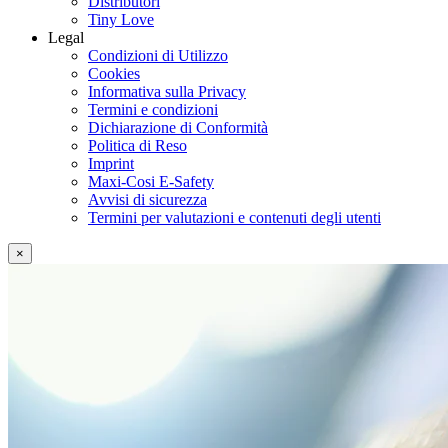
Distributori
Tiny Love
Legal
Condizioni di Utilizzo
Cookies
Informativa sulla Privacy
Termini e condizioni
Dichiarazione di Conformità
Politica di Reso
Imprint
Maxi-Cosi E-Safety
Avvisi di sicurezza
Termini per valutazioni e contenuti degli utenti
×