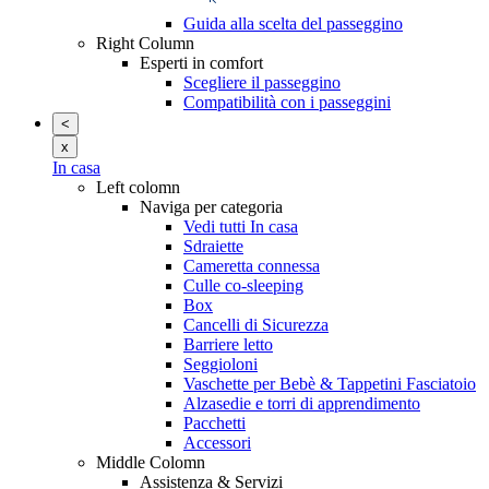
Guida alla scelta del passeggino
Right Column
Esperti in comfort
Scegliere il passeggino
Compatibilità con i passeggini
<
x
In casa
Left colomn
Naviga per categoria
Vedi tutti In casa
Sdraiette
Cameretta connessa
Culle co-sleeping
Box
Cancelli di Sicurezza
Barriere letto
Seggioloni
Vaschette per Bebè & Tappetini Fasciatoio
Alzasedie e torri di apprendimento
Pacchetti
Accessori
Middle Colomn
Assistenza & Servizi