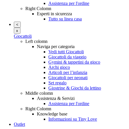
Assistenza per l'ordine
Right Colomn
Esperti in sicurezza
Tutto su linea casa
<
x
Giocattoli
Left colomn
Naviga per categoria
Vedi tutti Giocattoli
Giocattoli da viaggio
Gymini & tappetini da gioco
Archi gioco
Articoli per l’infanzia
Giocattoli per neonati
Set regalo
Giostrine & Giochi da lettino
Middle colomn
Assistenza & Servizi
Assistenza per l'ordine
Right Colomn
Knowledge base
Informazioni su Tiny Love
Outlet