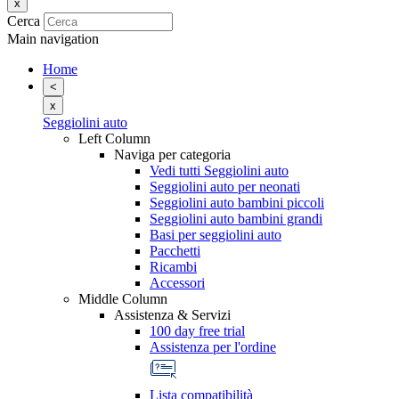
x
Cerca
Main navigation
Home
<
x
Seggiolini auto
Left Column
Naviga per categoria
Vedi tutti Seggiolini auto
Seggiolini auto per neonati
Seggiolini auto bambini piccoli
Seggiolini auto bambini grandi
Basi per seggiolini auto
Pacchetti
Ricambi
Accessori
Middle Column
Assistenza & Servizi
100 day free trial
Assistenza per l'ordine
Lista compatibilità