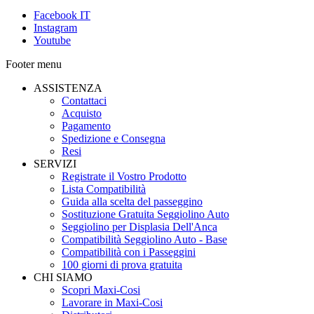
Facebook IT
Instagram
Youtube
Footer menu
ASSISTENZA
Contattaci
Acquisto
Pagamento
Spedizione e Consegna
Resi
SERVIZI
Registrate il Vostro Prodotto
Lista Compatibilità
Guida alla scelta del passeggino
Sostituzione Gratuita Seggiolino Auto
Seggiolino per Displasia Dell'Anca
Compatibilità Seggiolino Auto - Base
Compatibilità con i Passeggini
100 giorni di prova gratuita
CHI SIAMO
Scopri Maxi-Cosi
Lavorare in Maxi-Cosi