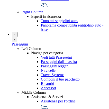
Right Column
Esperti in sicurezza
Tutto sui seggiolini auto
Panorama compatibilità seggiolino auto -
base
<
x
Passeggini
Left Column
Naviga per categoria
Vedi tutti Passeggini
Passeggini dalla nascita
Passeggini leggeri
Navicelle
Travel Systems
Componi il tuo pacchetto
Ricambi
Accessori
Middle Column
Assistenza & Servizi
Assistenza per l'ordine