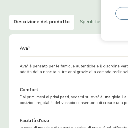
Descrizione del prodotto
Specifiche
Caratter
Ava²
Ava² è pensato per le famiglie autentiche e il disordine ve
adatto dalla nascita ai tre anni grazie alla comoda reclinaz
Comfort
Dai primi mesi ai primi pasti, sedersi su Ava² è una gioia. L
posizioni regolabili del vassoio consentono di creare una po
Facilità d'uso
In caso di macchie di yogurt o schizzi di sugo, Ava² affronta