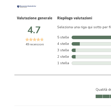
Valutazione generale
Riepilogo valutazioni
4.7
Seleziona una riga qui sotto per fi
5 stelle
stelle
4 stelle
stelle
49 recensioni
3 stelle
stelle
2 stelle
stelle
1 stella
stelle
Qualità d
Qualità de