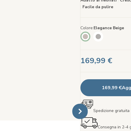
Adatto ai neonati
|
Cresc
|
Facile da pulire
Colore
Elegance Beige
169,99 €
169,99 €
Aggi
Spedizione gratuita 
Consegna in 2-4 gi