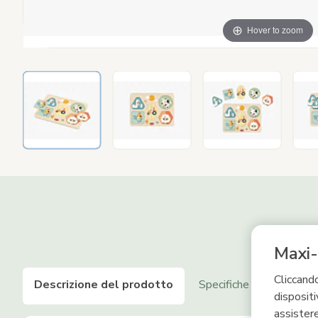
Hover to zoom
Maxi-
Cliccando
Descrizione del prodotto
Specifiche
Sicurezz
dispositi
assistere