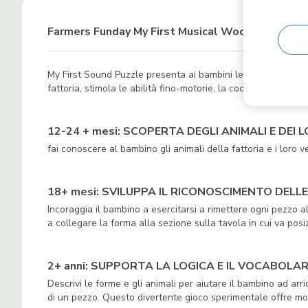
Farmers Funday My First Musical Wooden Puzzle
My First Sound Puzzle presenta ai bambini le forme, i colori 
fattoria, stimola le abilità fino-motorie, la coordinazione o
12-24 + mesi: SCOPERTA DEGLI ANIMALI E DEI 
fai conoscere al bambino gli animali della fattoria e i loro v
18+ mesi: SVILUPPA IL RICONOSCIMENTO DELL
Incoraggia il bambino a esercitarsi a rimettere ogni pezzo al
a collegare la forma alla sezione sulla tavola in cui va posi
2+ anni: SUPPORTA LA LOGICA E IL VOCABOLA
Descrivi le forme e gli animali per aiutare il bambino ad arri
di un pezzo. Questo divertente gioco sperimentale offre mo