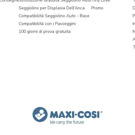
 Consegna
Sostituzione Gratuita Seggiolino Auto
Tiny Love
T
Seggiolino per Displasia Dell'Anca
Promo
D
Compatibilità Seggiolino Auto - Base
P
Compatibilità con i Passeggini
I
100 giorni di prova gratuita
M
A
T