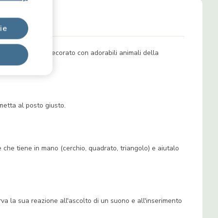
ie
zzato in legno e decorato con adorabili animali della
imetta al posto giusto.
e che tiene in mano (cerchio, quadrato, triangolo) e aiutalo
erva la sua reazione all'ascolto di un suono e all'inserimento