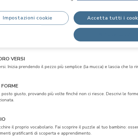
Impostazioni cookie
Accetta tutti i cook
e i versi degli animali sfruttando l'aspetto ludico della scoperta. Reali
Rifiuta tutti
cchio-mano e lo sviluppo cognitivo in modo divertente attraverso i sensi.
LORO VERSI
ersi. Inizia prendendo il pezzo più semplice (la mucca) e lascia che lo r
E FORME
 posto giusto, provando più volte finché non ci riesce. Descrivi le form
zionata.
RIO
cchire il proprio vocabolario. Fai scoprire il puzzle al tuo bambino: oss
menti gratificanti di scoperta e apprendimento.