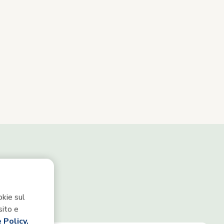
okie sul
sito e
 Policy.