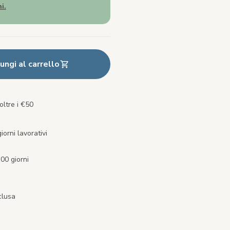
i.
ungi al carrello
oltre i €50
orni lavorativi
00 giorni
clusa