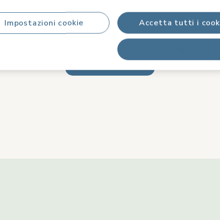
eta il tuo Corrimano Fame
Impostazioni cookie
Accetta tutti i cook
Rifiuta tutti
Prodotti abbinati