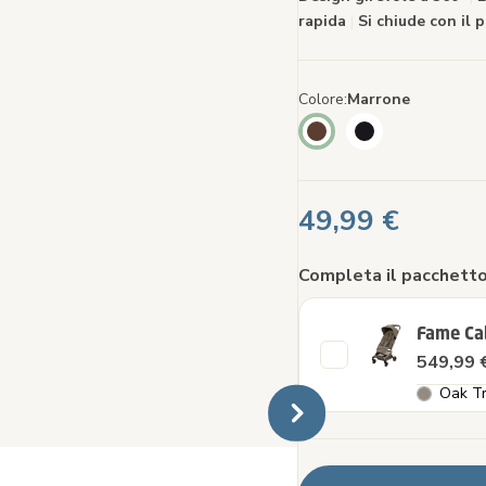
link
rapida
|
Si chiude con il 
alla
pagin
Colore
Marrone
49,99 €
Completa il pacchetto
Fame Ca
549,99 
Oak Tr