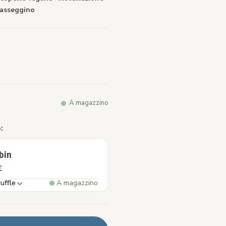
passeggino
a.
A magazzino
:
bin
€
uffle
A magazzino