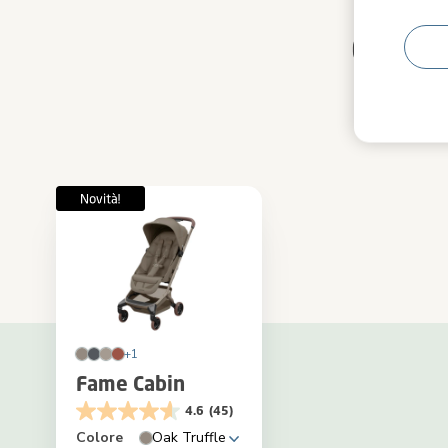
Compl
+1
Fame Cabin
4.6
(45)
Colore
Oak Truffle