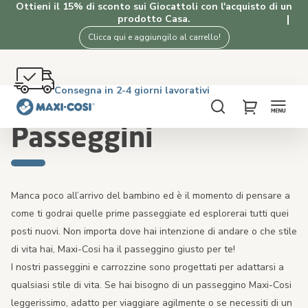
Ottieni il 15% di sconto sui Giocattoli con l'acquisto di un
prodotto Casa.
Clicca qui e aggiungilo al carrello!
Reso gratuito entro 100 giorni
Consegna in 2-4 giorni lavorativi
Spedizione gratuita oltre i €50. Acquista ora!
4.5★ da 2K clienti che amano i nostri prodotti
Home
Passeggini
Cerca
My Cart
Passeggini
Manca poco all’arrivo del bambino ed è il momento di pensare a
come ti godrai quelle prime passeggiate ed esplorerai tutti quei
posti nuovi. Non importa dove hai intenzione di andare o che stile
di vita hai, Maxi-Cosi ha il passeggino giusto per te!
I nostri passeggini e carrozzine sono progettati per adattarsi a
qualsiasi stile di vita. Se hai bisogno di un passeggino Maxi-Cosi
leggerissimo, adatto per viaggiare agilmente o se necessiti di un