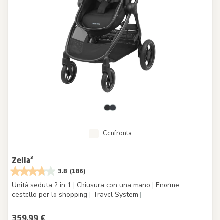
Confronta
Zelia³
3.8
(186)
Unità seduta 2 in 1
|
Chiusura con una mano
|
Enorme
cestello per lo shopping
|
Travel System
|
359,99 €