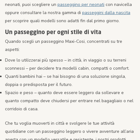
neonati, puoi scegliere un
passeggino per neonati
con navicella
oppure consultare la nostra gamma di
passeggini dalla nascita
per scoprire quali modelli sono adatti fin dal primo giorno.
Un passeggino per ogni stile di vita
Quando scegli un passeggino Maxi-Cosi, concentrati su tre
aspetti:
Dove lo utilizzerai più spesso – in città, in viaggio o su terreni
sconnessi – per decidere tra modelli cabin, compatti o comfort.
Quanti bambini hai – se hai bisogno di una soluzione singola,
doppia o predisposta per il futuro.
Spazio e peso – quanto deve essere leggero da sollevare e
quanto compatto deve chiudersi per entrare nel bagagliaio o nel
corridoio di casa.
Che tu voglia muoverti in città e svolgere le tue attività
quotidiane con un passeggino leggero o vivere avventure all’aria
aperta con un modello versatile e resistente, i nostri prodotti