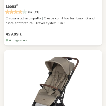
Leona²
3.9
(76)
Chiusura ultracompatta
|
Cresce con il tuo bambino
|
Grandi
ruote antiforatura
|
Travel system 3 in 1
|
459,99 €
A magazzino