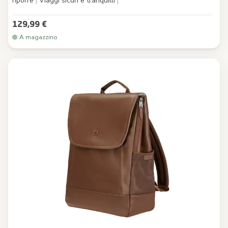
riporre
|
Viaggi sicuri e tranquilli
|
129,99 €
A magazzino