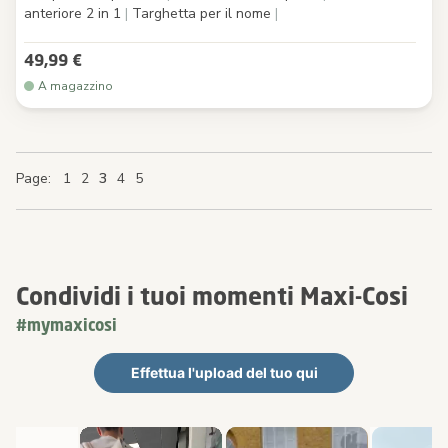
anteriore 2 in 1
|
Targhetta per il nome
|
49,99 €
A magazzino
Page
Page
Page
Page
You're currently reading page
Page
Page
Page
Page
Page
1
2
3
4
5
Condividi i tuoi momenti Maxi-Cosi
#mymaxicosi
Effettua l'upload del tuo qui
Carosello multimediale
Carosello con le foto dei prodotti. Usa i pulsanti previous (preced