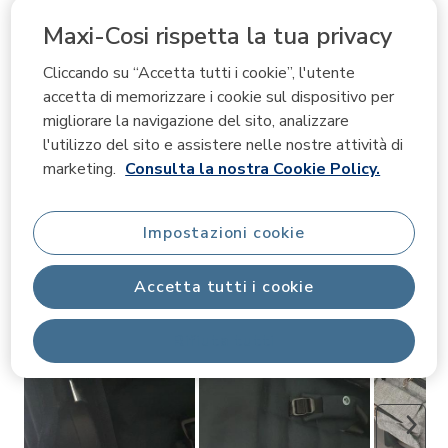
Maxi-Cosi rispetta la tua privacy
Valutazioni medie clienti
Cliccando su “Accetta tutti i cookie”, l'utente
Qualità del prodotto
Qualità del prodotto, 4.4 su 5
accetta di memorizzare i cookie sul dispositivo per
4.4
migliorare la navigazione del sito, analizzare
Ease of use
l'utilizzo del sito e assistere nelle nostre attività di
Ease of use, 4.5 su 5
4.5
marketing.
Consulta la nostra Cookie Policy.
Comfort
Comfort, 4.3 su 5
4.3
Impostazioni cookie
Immagini e video dei clienti
Accetta tutti i cookie
Rifiuta tutti
Avant