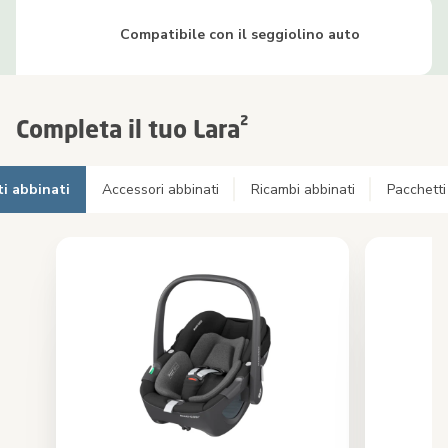
Compatibile con il seggiolino auto
Completa il tuo Lara²
i abbinati
Accessori abbinati
Ricambi abbinati
Pacchetti