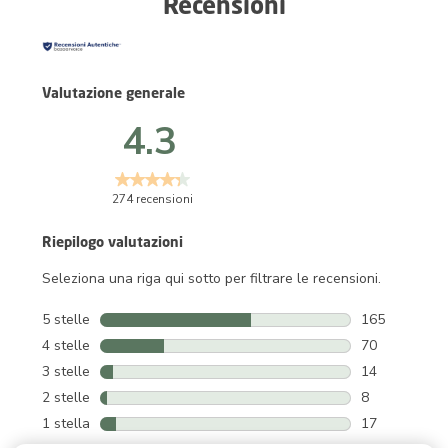
Recensioni
Valutazione generale
4.3
274 recensioni
Riepilogo valutazioni
Seleziona una riga qui sotto per filtrare le recensioni.
5 stelle
stelle
165
165 recension
4 stelle
stelle
70
70 recensioni 
3 stelle
stelle
14
14 recensioni 
2 stelle
stelle
8
8 recensioni c
1 stella
stelle
17
17 recensioni 