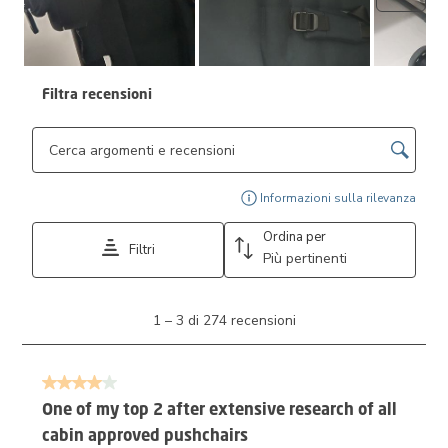
Filtra recensioni
Cerca argomenti e ricerca delle recensioni
Visu
Informazioni sulla rilevanza
Ordina per
Filtri
Più pertinenti
1
1
–
3 di 274
recensioni
a
3
di
4 su 5 stelle.
274
recensioni.
One of my top 2 after extensive research of all
cabin approved pushchairs