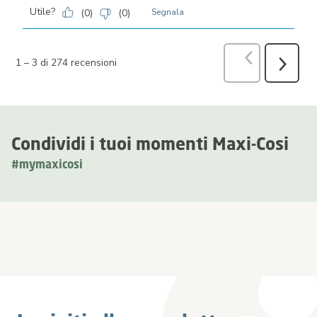
Utile?
(
0
)
(
0
)
Segnala
Precedente
r
1
–
3 di 274
recensioni
Success
recensio
Condividi i tuoi momenti Maxi-Cosi
#mymaxicosi