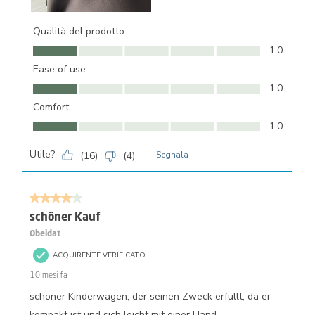
Qualità del prodotto
Qualità del prodotto, 1.0 su 5
1.0
Ease of use
Ease of use, 1.0 su 5
1.0
Comfort
Comfort, 1.0 su 5
1.0
Utile?
(
16
)
(
4
)
Segnala
4 su 5 stelle.
schöner Kauf
Obeidat
ACQUIRENTE VERIFICATO
10 mesi fa
schöner Kinderwagen, der seinen Zweck erfüllt, da er
kompakt ist und sich leicht mit einer Hand