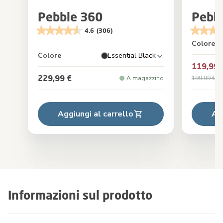
Pebble 360
Pebbl
4.6
(306)
Colore
Colore
Essential Black
119,99 
229,99 €
A magazzino
199,99 €
Pr
Aggiungi al carrello
Ag
Informazioni sul prodotto