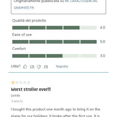
Originariamente pubblicata su
MC LARA2 ESSENTIAL
GRAPHITE FR
Qualità del prodotto
Qualità del prodotto, 4.0 su 5
4.0
Ease of use
Ease of use, 5.0 su 5
5.0
Comfort
Comfort, 3.0 su 5
3.0
Utile?
(
2
)
(
3
)
Segnala
1 su 5 stelle.
Worst stroller ever!!!
Jamile
3 anni fa
I bought this product one month ago to bring it on the
plane for our holidays. It broke after the first use. It is