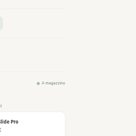
sioni.
so
a.
A magazzino
:
lide Pro
€