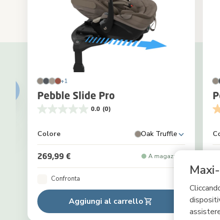
+1
Pebble Slide Pro
P
0.0
(0)
Colore
Oak Truffle
C
269,99 €
2
A magazzino
Maxi-
Confronta
Cliccando
dispositi
Aggiungi al carrello
assistere