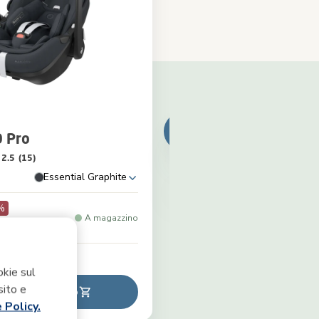
 Pro
2.5
(15)
Essential Graphite
%
A magazzino
istino
okie sul
sito e
ngi al carrello
 Policy.