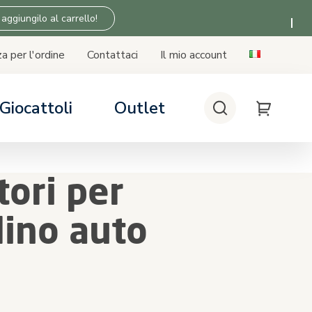
 aggiungilo al carrello!
a per l'ordine
Contattaci
Il mio account
Giocattoli
Outlet
Cerca
My Cart
 SICUREZZA
 SICUREZZA
 SICUREZZA
 SICUREZZA
lini auto
seggino
asa
Tiny Love
tori per
bilità seggiolino auto - base
n i passeggini
lino auto
i