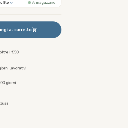
uffle
A magazzino
ngi al carrello
oltre i €50
orni lavorativi
00 giorni
clusa