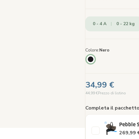
53
recen
Stes
link
0 - 4 A
0 - 22 kg
alla
pagin
Colore
Nero
34,99 €
44,99 €
Prezzo di listino
Completa il pacchetto
Pebble S
269,99 