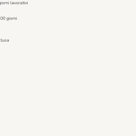
orni lavorativi
00 giorni
clusa