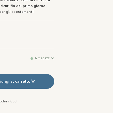
dei neonati
|
Comfort in tutta
icuri fin dal primo giorno
|
per gli spostamenti
A magazzino
ungi al carrello
oltre i €50