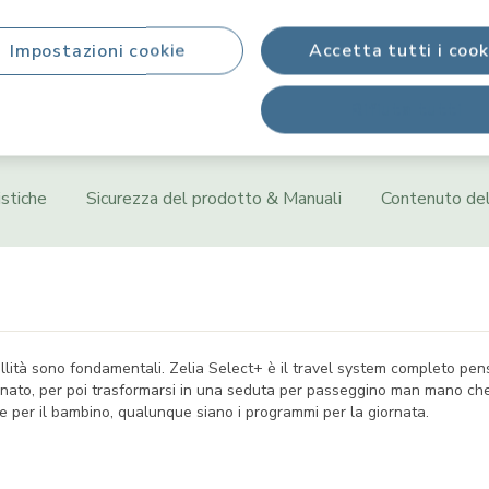
Impostazioni cookie
Accetta tutti i cook
Informazioni sul prodotto
Rifiuta tutti
istiche
Sicurezza del prodotto & Manuali
Contenuto del
quillità sono fondamentali. Zelia Select+ è il travel system completo pen
onato, per poi trasformarsi in una seduta per passeggino man mano che i
te per il bambino, qualunque siano i programmi per la giornata.