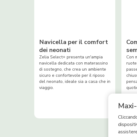
Navicella per il comfort
Com
dei neonati
sem
Zelia Select+ presenta un'ampia
Con m
navicella dedicata con materassino
ruote
di sostegno, che crea un ambiente
passe
sicuro e confortevole per il riposo
chius
del neonato, ideale sia a casa che in
pensa
viaggio.
quoti
Maxi-
Cliccando
dispositi
assistere