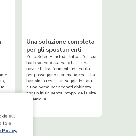
n
Una soluzione completa
per gli spostamenti
Zelia Select+ include tutto ciò di cui
hai bisogno dalla nascita — una
navicella trasformabile in seduta
ante
per passeggino man mano che il tuo
to,
bambino cresce, un seggiolino auto
tà.
e una borsa per neonati abbinata —
per un inizio senza intoppi della vita
in famiglia.
okie sul
sito e
 Policy.