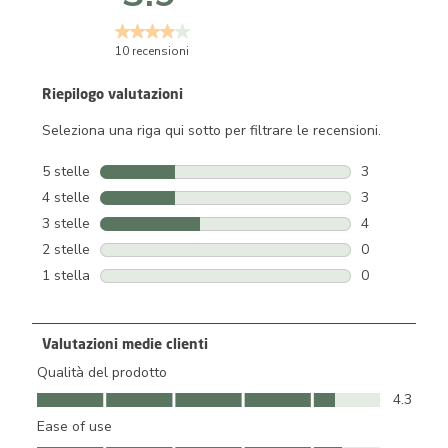
10 recensioni
Riepilogo valutazioni
Seleziona una riga qui sotto per filtrare le recensioni.
5 stelle
stelle
3
3 recensioni c
4 stelle
stelle
3
3 recensioni c
3 stelle
stelle
4
4 recensioni c
2 stelle
stelle
0
0 recensioni c
1 stella
stelle
0
0 recensioni c
Valutazioni medie clienti
Qualità del prodotto
Qualità del prodotto, 4.3 su 5
4.3
Ease of use
Ease of use, 4.4 su 5