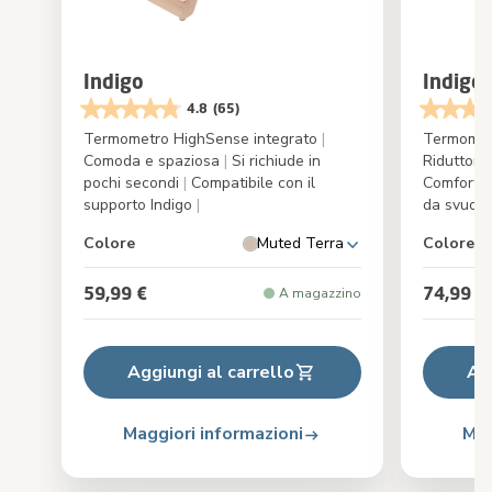
Indigo
Indigo 
4.8
(65)
Termometro HighSense integrato
|
Termomet
Comoda e spaziosa
|
Si richiude in
Riduttore
pochi secondi
|
Compatibile con il
Comfort e
supporto Indigo
|
da svuota
Colore
Muted Terra
Colore
59,99 €
74,99 €
A magazzino
Aggiungi al carrello
Ag
Maggiori informazioni
Mag