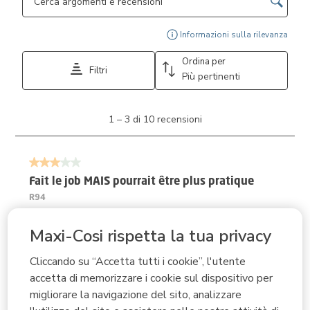
Visu
Informazioni sulla rilevanza
Ordina per
Filtri
Più pertinenti
1
1
–
3 di 10
recensioni
a
3
di
3 su 5 stelle.
10
recensioni.
Fait le job MAIS pourrait être plus pratique
R94
ACQUIRENTE VERIFICATO
Maxi-Cosi rispetta la tua privacy
2 mesi fa
Plusieurs éléments mériteraient d'être repensés : -
Cliccando su “Accetta tutti i cookie”, l'utente
accetta di memorizzare i cookie sul dispositivo per
pouvoir ajuster la hauteur (mon mari d'1m90 se casse le
migliorare la navigazione del sito, analizzare
dos car la hauteur reste un peu basse) - lorsque l'on