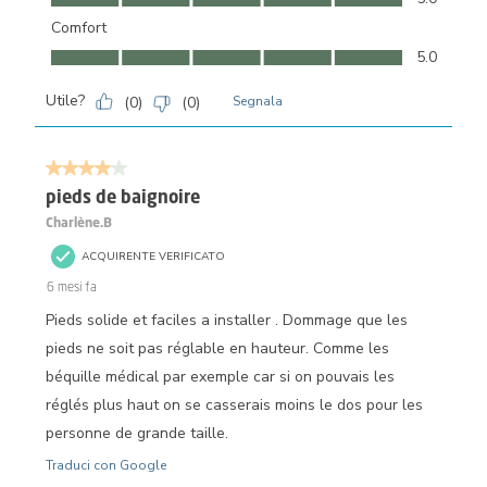
Comfort
Comfort, 5.0 su 5
5.0
Utile?
(
0
)
(
0
)
Segnala
4 su 5 stelle.
pieds de baignoire
Charlène.B
ACQUIRENTE VERIFICATO
6 mesi fa
Pieds solide et faciles a installer . Dommage que les
pieds ne soit pas réglable en hauteur. Comme les
béquille médical par exemple car si on pouvais les
réglés plus haut on se casserais moins le dos pour les
personne de grande taille.
Traduci con Google