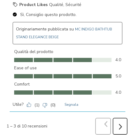
Product Likes
Qualité, Sécurité
Sì, Consiglio questo prodotto.
Originariamente pubblicata su
MC INDIGO BATHTUB
STAND ELEGANCE BEIGE
Qualità del prodotto
Qualità del prodotto, 4.0 su 5
4.0
Ease of use
Ease of use, 5.0 su 5
5.0
Comfort
Comfort, 4.0 su 5
4.0
Utile?
(
1
)
(
0
)
Segnala
Precedente
r
1
–
3 di 10
recensioni
Success
recensio