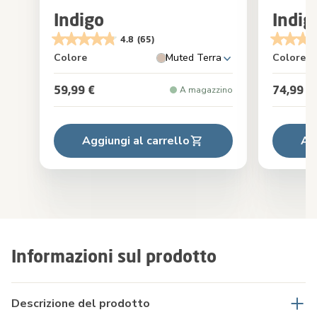
Indigo
Indig
4.8
(65)
Colore
Muted Terra
Colore
59,99 €
74,99 €
A magazzino
Aggiungi al carrello
Ag
Informazioni sul prodotto
Descrizione del prodotto