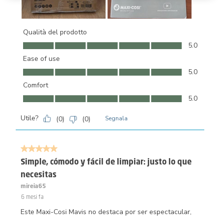
Qualità del prodotto
Qualità del prodotto, 5.0 su 5
5.0
Ease of use
Ease of use, 5.0 su 5
5.0
Comfort
Comfort, 5.0 su 5
5.0
Utile?
(
0
)
(
0
)
Segnala
5 su 5 stelle.
Simple, cómodo y fácil de limpiar: justo lo que
necesitas
mireia65
6 mesi fa
Este Maxi-Cosi Mavis no destaca por ser espectacular,