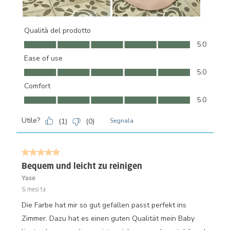
Qualità del prodotto
Qualità del prodotto, 5.0 su 5
5.0
Ease of use
Ease of use, 5.0 su 5
5.0
Comfort
Comfort, 5.0 su 5
5.0
Utile?
(
1
)
(
0
)
Segnala
5 su 5 stelle.
Bequem und leicht zu reinigen
Yase
6 mesi fa
Die Farbe hat mir so gut gefallen passt perfekt ins
Zimmer. Dazu hat es einen guten Qualität mein Baby