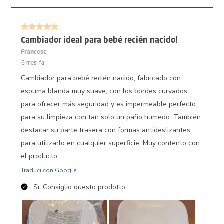
3
di
5 su 5 stelle.
53
recensioni.
Cambiador ideal para bebé recién nacido!
Francesc
6 mesi fa
Cambiador para bebé recién nacido, fabricado con
espuma blanda muy suave, con los bordes curvados
para ofrecer más seguridad y es impermeable perfecto
para su limpieza con tan solo un paño humedo. También
destacar su parte trasera con formas antideslizantes
para utilizarlo en cualquier superficie. Muy contento con
el producto.
Traduci con Google
Sì, Consiglio questo prodotto.