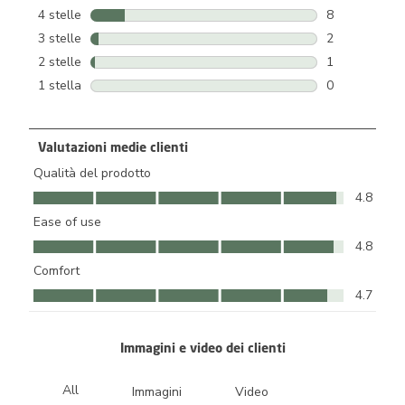
42 recensioni 
4 stelle
stelle
8
8 recensioni c
3 stelle
stelle
2
2 recensioni c
2 stelle
stelle
1
1 recensione 
1 stella
stelle
0
0 recensioni c
Valutazioni medie clienti
Qualità del prodotto
Qualità del prodotto, 4.8 su 5
4.8
Ease of use
Ease of use, 4.8 su 5
4.8
Comfort
Comfort, 4.7 su 5
4.7
Immagini e video dei clienti