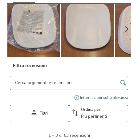
Avant
Filtra recensioni
Cerca argomenti e ricerca delle recensioni
Visu
Informazioni sulla rilevanza
Ordina per
Filtri
Più pertinenti
1
1
–
3 di 53
recensioni
a