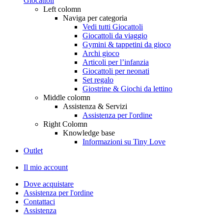
Giocattoli
Left colomn
Naviga per categoria
Vedi tutti Giocattoli
Giocattoli da viaggio
Gymini & tappetini da gioco
Archi gioco
Articoli per l’infanzia
Giocattoli per neonati
Set regalo
Giostrine & Giochi da lettino
Middle colomn
Assistenza & Servizi
Assistenza per l'ordine
Right Colomn
Knowledge base
Informazioni su Tiny Love
Outlet
Il mio account
Dove acquistare
Assistenza per l'ordine
Contattaci
Assistenza