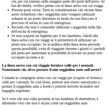
cm, per cui entrano nella maggior parte dei posti dell'aereo. Se
hai dei dubbi, verifica prima con la linea aerea con cui viaggi.
Prenota posti vicini. Tieni in considerazione che alcune linee
aeree richiedono che i seggiolini auto vengano utilizzati
soltanto in un posto finestrino in modo da non bloccare il
percorso di uscita in caso di emergenza.
Ricorda che non è consentito utilizzare i seggiolini nella fila
dell'uscita di emergenza.
Se non acquisti un biglietto per il tuo bambino, chiedi alla
linea aerea con cui viaggi se ti permetterà di utilizzare un
posto non occupato. Se la politica della linea aerea prevede
questa possibilità, evita di viaggiare durante i giorni o i periodi
più pieni per aumentare la possibilità di trovare un posto non
occupato accanto a te.
La linea aerea con cui viaggio fornisce culle per i neonati.
Nonostante ciò, devo portare il mio seggiolino auto sull'aereo?
Contatta
la compagnia aerea con cui viaggi per scoprire se fornisce
culle per i neonati. Se così fosse, potresti non essere autorizzato a
portare il seggiolino auto a bordo e potresti doverlo includere nel
bagaglio registrato.
Se è vero che una culla permette al tuo bambino di distendersi, è
altrettanto vero che non è sicura come un seggiolino auto.