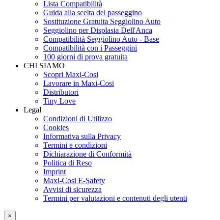
Lista Compatibilità
Guida alla scelta del passeggino
Sostituzione Gratuita Seggiolino Auto
Seggiolino per Displasia Dell'Anca
Compatibilità Seggiolino Auto - Base
Compatibilità con i Passeggini
100 giorni di prova gratuita
CHI SIAMO
Scopri Maxi-Cosi
Lavorare in Maxi-Cosi
Distributori
Tiny Love
Legal
Condizioni di Utilizzo
Cookies
Informativa sulla Privacy
Termini e condizioni
Dichiarazione di Conformità
Politica di Reso
Imprint
Maxi-Cosi E-Safety
Avvisi di sicurezza
Termini per valutazioni e contenuti degli utenti
×