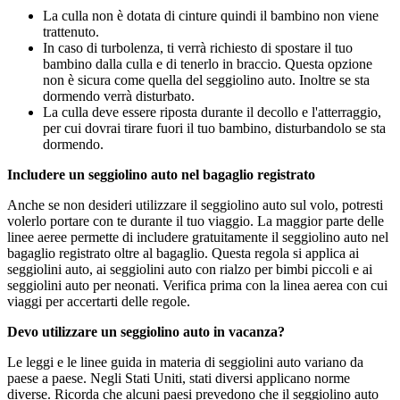
La culla non è dotata di cinture quindi il bambino non viene
trattenuto.
In caso di turbolenza, ti verrà richiesto di spostare il tuo
bambino dalla culla e di tenerlo in braccio. Questa opzione
non è sicura come quella del seggiolino auto. Inoltre se sta
dormendo verrà disturbato.
La culla deve essere riposta durante il decollo e l'atterraggio,
per cui dovrai tirare fuori il tuo bambino, disturbandolo se sta
dormendo.
Includere un seggiolino auto nel bagaglio registrato
Anche se non desideri utilizzare il seggiolino auto sul volo, potresti
volerlo portare con te durante il tuo viaggio. La maggior parte delle
linee aeree permette di includere gratuitamente il seggiolino auto nel
bagaglio registrato oltre al bagaglio. Questa regola si applica ai
seggiolini auto, ai seggiolini auto con rialzo per bimbi piccoli e ai
seggiolini auto per neonati. Verifica prima con la linea aerea con cui
viaggi per accertarti delle regole.
Devo utilizzare un seggiolino auto in vacanza?
Le leggi e le linee guida in materia di seggiolini auto variano da
paese a paese. Negli Stati Uniti, stati diversi applicano norme
diverse. Ricorda che alcuni paesi prevedono che il seggiolino auto