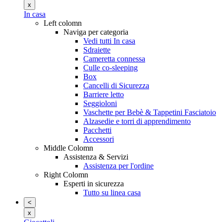
x
In casa
Left colomn
Naviga per categoria
Vedi tutti In casa
Sdraiette
Cameretta connessa
Culle co-sleeping
Box
Cancelli di Sicurezza
Barriere letto
Seggioloni
Vaschette per Bebè & Tappetini Fasciatoio
Alzasedie e torri di apprendimento
Pacchetti
Accessori
Middle Colomn
Assistenza & Servizi
Assistenza per l'ordine
Right Colomn
Esperti in sicurezza
Tutto su linea casa
<
x