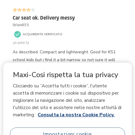
di
4 su 5 stelle.
32
recensioni.
Car seat ok. Delivery messy
Orion853
ACQUIRENTE VERIFICATO
un anno fa
As described. Compact and lightweight. Good for KS1
school kids but i find it a bit narrow so not sure it will
last til they finish primary school . What I didn't like:
Maxi-Cosi rispetta la tua privacy
package was delivered to a shop rather than to home
address. This was completely unexpected and not
Cliccando su “Accetta tutti i cookie”, l'utente
something that I had agreed upfront. To be clear: the
accetta di memorizzare i cookie sul dispositivo per
package was not diverted to the shop, it was shipped to
migliorare la navigazione del sito, analizzare
rhe shop in the first instance even though the order had
l'utilizzo del sito e assistere nelle nostre attività di
marketing.
Consulta la nostra Cookie Policy.
my shippin address. Pick up process was complucated as
there was a code needed wbhich was nowhere to be
seen. Please sort this out. I wouldn't buy other products
Impostazioni cookie