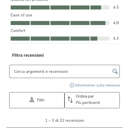
Qualità del prodotto, 4.5 su 5
4.5
Ease of use
Ease of use, 4.8 su 5
4.8
Comfort
Comfort, 4.3 su 5
4.3
Filtra recensioni
Cerca argomenti e ricerca delle recensioni
Visu
Informazioni sulla rilevanza
Ordina per
Filtri
Più pertinenti
1
1
–
3 di 32
recensioni
a
3