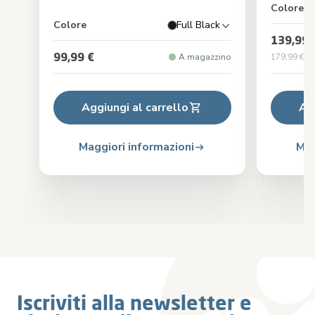
Colore
Colore
Full Black
139,99 
99,99 €
A magazzino
179,99 €
Pr
Aggiungi al carrello
Ag
Maggiori informazioni
Mag
Iscriviti alla newsletter e