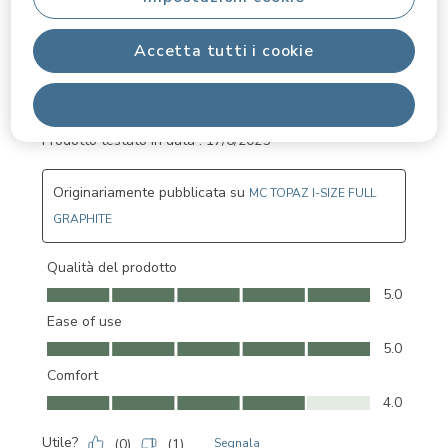
if I'm not informed at the point of purchase where the
product is shipped to
Accetta tutti i cookie
Traduci con Google
Sì, Consiglio questo prodotto.
Rifiuta tutti
Prodotto testato in data :
17/6/2025
Originariamente pubblicata su
MC TOPAZ I-SIZE FULL
GRAPHITE
Qualità del prodotto
Qualità del prodotto, 5.0 su 5
5.0
Ease of use
Ease of use, 5.0 su 5
5.0
Comfort
Comfort, 4.0 su 5
4.0
Utile?
(
0
)
(
1
)
Segnala