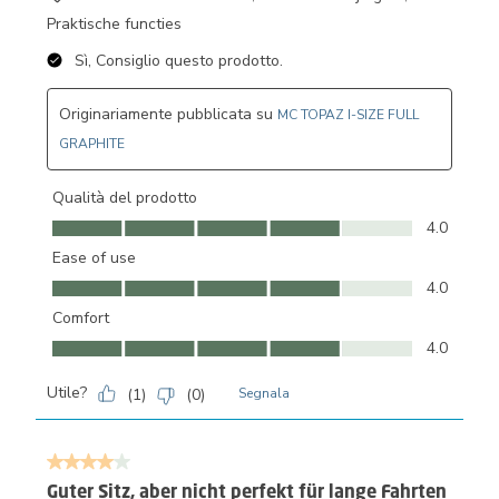
Praktische functies
Sì, Consiglio questo prodotto.
Originariamente pubblicata su
MC TOPAZ I-SIZE FULL
GRAPHITE
Qualità del prodotto
Qualità del prodotto, 4.0 su 5
4.0
Ease of use
Ease of use, 4.0 su 5
4.0
Comfort
Comfort, 4.0 su 5
4.0
Utile?
(
1
)
(
0
)
Segnala
4 su 5 stelle.
Guter Sitz, aber nicht perfekt für lange Fahrten