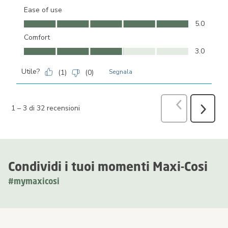
Ease of use
Ease of use, 5.0 su 5
5.0
Comfort
Comfort, 3.0 su 5
3.0
Utile?
(
1
)
(
0
)
Segnala
Precedente
r
1
–
3 di 32
recensioni
Success
recensio
Condividi i tuoi momenti Maxi-Cosi
#mymaxicosi