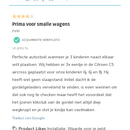
4 su 5 stelle.
Prima voor smalle wagens
FeVr
ACQUIRENTE VERIFICATO
un anno fa
Perfecte autostoel wanneer je 3 kinderen naast elkaar
wilt plaatsen. Wij hebben er 3x eentje in de Citroen C5
aircross geplaatst voor onze kinderen 6j, 6j en 8j. Hij
heeft wel geen slaapstand. Initiel dacht ik de
gordelgeleiders vervelend te vinden, is even wennen om
dat ook nog te checken maar heeft het vooordeel dat
het ijzeren klikstuk van de gordel niet altijd diep
wegkruipt en je vlot je kindje kan vastmaken.
Traduci con Google
Product Likes
Installatie, Waarde voor je geld,