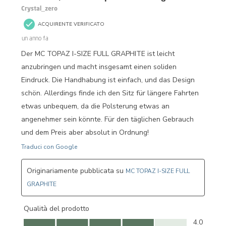
Crystal_zero
ACQUIRENTE VERIFICATO
un anno fa
Der MC TOPAZ I-SIZE FULL GRAPHITE ist leicht
anzubringen und macht insgesamt einen soliden
Eindruck. Die Handhabung ist einfach, und das Design
schön. Allerdings finde ich den Sitz für längere Fahrten
etwas unbequem, da die Polsterung etwas an
angenehmer sein könnte. Für den täglichen Gebrauch
und dem Preis aber absolut in Ordnung!
Traduci con Google
Originariamente pubblicata su
MC TOPAZ I-SIZE FULL
GRAPHITE
Qualità del prodotto
Qualità del prodotto, 4.0 su 5
4.0