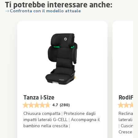
Ti potrebbe interessare anche:
Confronta con il modello attuale
Tanza i-Size
RodiFix
4.7
(280)
Chiusura compatta
|
Protezione dagli
Reclinabil
impatti laterali G-CELL
|
Accompagna il
laterali 
bambino nella crescita
|
|
Cuscini d
Cresce in