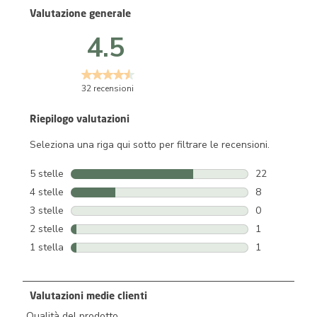
Valutazione generale
4.5
32 recensioni
Riepilogo valutazioni
Seleziona una riga qui sotto per filtrare le recensioni.
5 stelle
stelle
22
22 recensioni 
4 stelle
stelle
8
8 recensioni c
3 stelle
stelle
0
0 recensioni c
2 stelle
stelle
1
1 recensione 
1 stella
stelle
1
1 recensione 
Valutazioni medie clienti
Qualità del prodotto