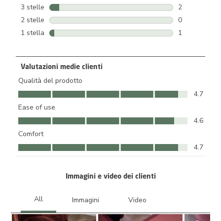
4 recensioni c
3 stelle
stelle
2
2 recensioni c
2 stelle
stelle
0
0 recensioni c
1 stella
stelle
1
1 recensione 
Valutazioni medie clienti
Qualità del prodotto
Qualità del prodotto, 4.7 su 5
4.7
Ease of use
Ease of use, 4.6 su 5
4.6
Comfort
Comfort, 4.7 su 5
4.7
Immagini e video dei clienti