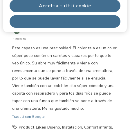
di
Accetta tutti i cookie
5 su 5 stelle.
25
recensioni.
Capazo comodísimo para pasear a tu bebé
Rifiuta tutti
Al3x
RECENSIONE DI UN TESTER
5 mesi fa
Este capazo es una preciosidad. El color teja es un color
súper poco común en carritos y capazos por lo que lo
veo único. Su abre muy fácilmente y viene con
revestimiento que se pone a través de una cremallera,
por lo que se puede lavar fácilmente si se ensucia.
Viene también con un colchón cito súper cómodo y una
capota con respiradero y para los días fríos se puede
tapar con una funda que también se pone a través de
una cremallera. Me ha gustado mucho.
Traduci con Google
Product Likes
Diseño, Instalación, Confort infantil,