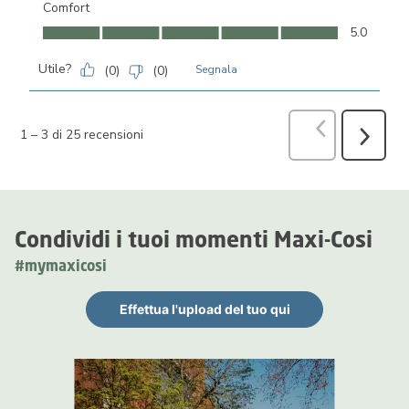
Comfort
Comfort, 5.0 su 5
5.0
Utile?
(
0
)
(
0
)
Segnala
Precedente
r
1
–
3 di 25
recensioni
Success
recensio
Condividi i tuoi momenti Maxi-Cosi
#mymaxicosi
Effettua l'upload del tuo qui
Carosello multimediale
Carosello con le foto dei prodotti. Usa i pulsanti previous (preced