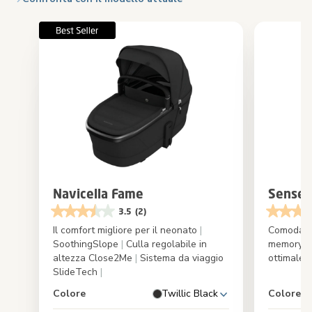
Navicella Fame
Sense
3.5
(2)
Il comfort migliore per il neonato
|
Comoda e
SoothingSlope
|
Culla regolabile in
memory f
altezza Close2Me
|
Sistema da viaggio
ottimale d
SlideTech
|
Colore
Twillic Black
Colore