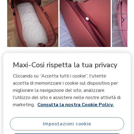
Avant
Filtra recensioni
Maxi-Cosi rispetta la tua privacy
Cerca argomenti e ricerca delle recensioni
Cliccando su “Accetta tutti i cookie”, l'utente
accetta di memorizzare i cookie sul dispositivo per
Visu
Informazioni sulla rilevanza
migliorare la navigazione del sito, analizzare
l'utilizzo del sito e assistere nelle nostre attività di
Ordina per
Filtri
marketing.
Consulta la nostra Cookie Policy.
Più pertinenti
1
1
–
3 di 25
recensioni
Impostazioni cookie
a
3