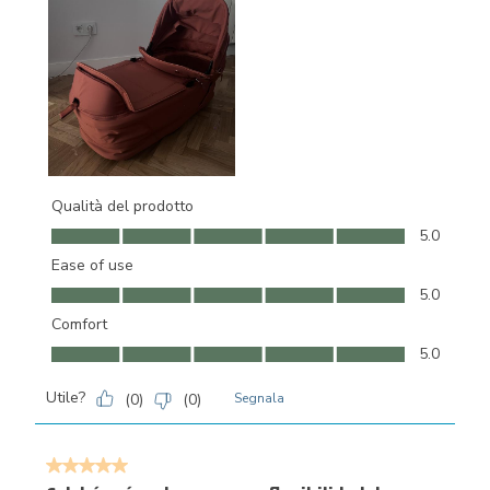
Qualità del prodotto
Qualità del prodotto, 5.0 su 5
5.0
Ease of use
Ease of use, 5.0 su 5
5.0
Comfort
Comfort, 5.0 su 5
5.0
Utile?
(
0
)
(
0
)
Segnala
5 su 5 stelle.