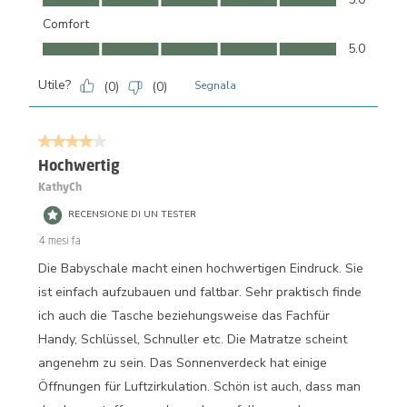
Comfort
Comfort, 5.0 su 5
5.0
Utile?
(
0
)
(
0
)
Segnala
4 su 5 stelle.
Hochwertig
KathyCh
RECENSIONE DI UN TESTER
4 mesi fa
Die Babyschale macht einen hochwertigen Eindruck. Sie
ist einfach aufzubauen und faltbar. Sehr praktisch finde
ich auch die Tasche beziehungsweise das Fachfür
Handy, Schlüssel, Schnuller etc. Die Matratze scheint
angenehm zu sein. Das Sonnenverdeck hat einige
Öffnungen für Luftzirkulation. Schön ist auch, dass man