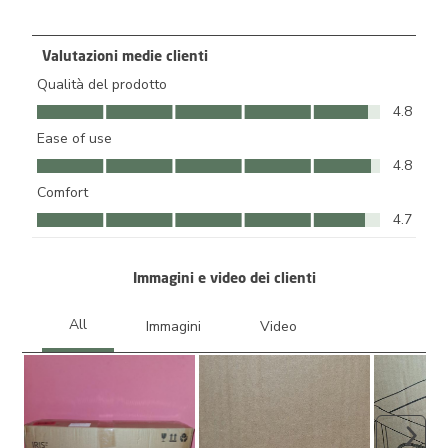
2 recensioni c
Valutazioni medie clienti
Qualità del prodotto
Qualità del prodotto, 4.8 su 5
4.8
Ease of use
Ease of use, 4.8 su 5
4.8
Comfort
Comfort, 4.7 su 5
4.7
Immagini e video dei clienti