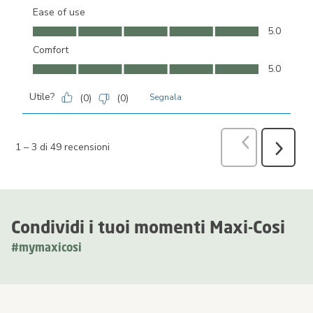
Ease of use
Ease of use, 5.0 su 5
5.0
Comfort
Comfort, 5.0 su 5
5.0
Utile?
(
0
)
(
0
)
Segnala
Precedente
r
1
–
3 di 49
recensioni
Success
recensio
Condividi i tuoi momenti Maxi-Cosi
#mymaxicosi