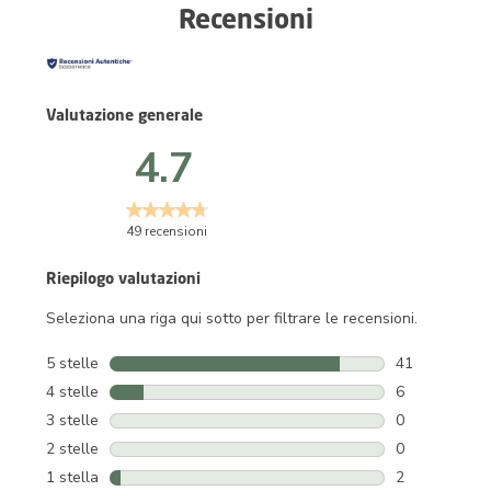
Recensioni
Valutazione generale
4.7
49 recensioni
Riepilogo valutazioni
Seleziona una riga qui sotto per filtrare le recensioni.
5 stelle
stelle
41
41 recensioni 
4 stelle
stelle
6
6 recensioni c
3 stelle
stelle
0
0 recensioni c
2 stelle
stelle
0
0 recensioni c
1 stella
stelle
2