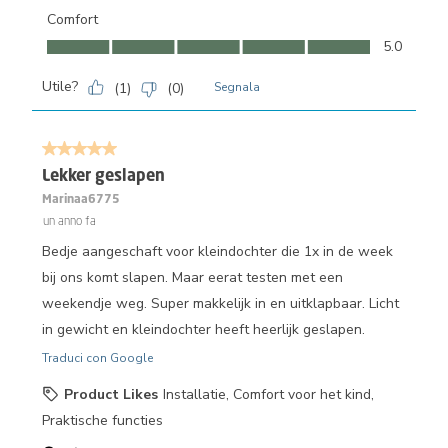
Comfort
Comfort, 5.0 su 5
5.0
Utile?
(
1
)
(
0
)
Segnala
5 su 5 stelle.
Lekker geslapen
Marinaa6775
un anno fa
Bedje aangeschaft voor kleindochter die 1x in de week
bij ons komt slapen. Maar eerat testen met een
weekendje weg. Super makkelijk in en uitklapbaar. Licht
in gewicht en kleindochter heeft heerlijk geslapen.
Traduci con Google
Product Likes
Installatie, Comfort voor het kind,
Praktische functies