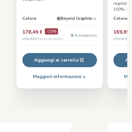
regolare 
100%
|
Colore
Beyond Graphite
Colore
-15%
178,49 €
169,99 
A magazzino
209,99 €
Prezzo di listino
199,99 €
Pr
Aggiungi al carrello
Ag
Maggiori informazioni
Mag