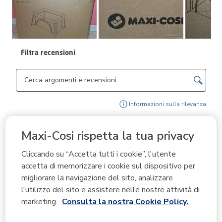
Avant
Filtra recensioni
Cerca argomenti e ricerca delle recensioni
Visu
Informazioni sulla rilevanza
Ordina per
Filtri
Maxi-Cosi rispetta la tua privacy
Più pertinenti
Cliccando su “Accetta tutti i cookie”, l'utente
1
1
–
3 di 49
recensioni
accetta di memorizzare i cookie sul dispositivo per
a
migliorare la navigazione del sito, analizzare
3
di
l'utilizzo del sito e assistere nelle nostre attività di
5 su 5 stelle.
49
marketing.
Consulta la nostra Cookie Policy.
recensioni.
Una culla elegante, comoda e versatile.
antonella.molaro