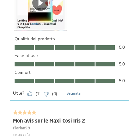
Qualità del prodotto
Qualità del prodotto, 5.0 su 5
5.0
Ease of use
Ease of use, 5.0 su 5
5.0
Comfort
Comfort, 5.0 su 5
5.0
Utile?
(
1
)
(
0
)
Segnala
5 su 5 stelle.
Mon avis sur le Maxi-Cosi Iris 2
Florian59
un anno fa