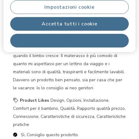
un anno fa
Impostazioni cookie
lettino da viaggio Maxi-Cosi Iris² è stata una scoperta
Accetta tutti i cookie
fantastica! Si apre e si richiude in pochi secondi, è
leggerissimo da trasportare ma al tempo stesso stabile e
sicuro. Il doppio livello è super comodo: il piano alto è
Rifiuta tutti
perfetto nei primi mesi, mentre quello basso è ideale
quando il bimbo cresce. Il materasso è più comodo di
quanto mi aspettassi per un lettino da viaggio e i
materiali sono di qualità, traspiranti e facilmente lavabili.
Davvero un prodotto ben pensato, sia per casa che per
le vacanze. Io lo consiglio ai neo genitori.
Product Likes
Design, Opzioni, Installazione,
Comfort per il bambino, Qualità, Rapporto qualità prezzo,
Connessione, Caratteristiche di sicurezza, Caratteristiche
pratiche
Sì, Consiglio questo prodotto.