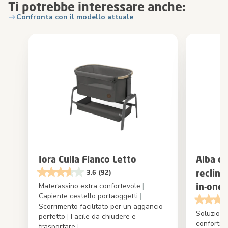
Ti potrebbe interessare anche:
Confronta con il modello attuale
Iora Culla Fianco Letto
Alba cu
reclina
3.6
(92)
Materassino extra confortevole
|
in-one
Capiente cestello portaoggetti
|
Scorrimento facilitato per un aggancio
Soluzione
perfetto
|
Facile da chiudere e
conforte
trasportare
|