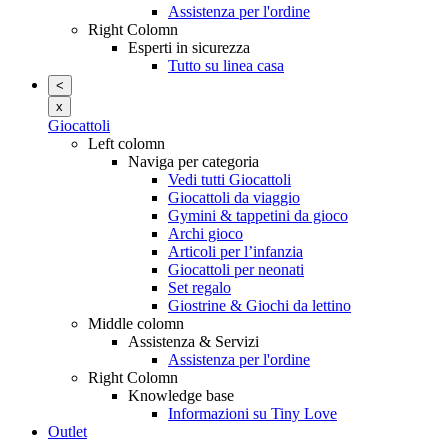
Assistenza per l'ordine
Right Colomn
Esperti in sicurezza
Tutto su linea casa
<
x
Giocattoli
Left colomn
Naviga per categoria
Vedi tutti Giocattoli
Giocattoli da viaggio
Gymini & tappetini da gioco
Archi gioco
Articoli per l’infanzia
Giocattoli per neonati
Set regalo
Giostrine & Giochi da lettino
Middle colomn
Assistenza & Servizi
Assistenza per l'ordine
Right Colomn
Knowledge base
Informazioni su Tiny Love
Outlet