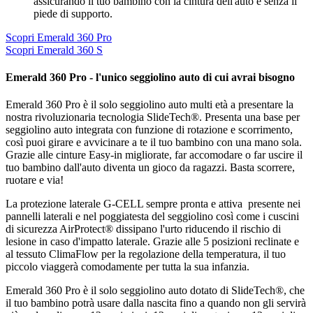
assicurando il tuo bambino con la cintura dell'auto e senza il
piede di supporto.
Scopri Emerald 360 Pro
Scopri Emerald 360 S
Emerald 360 Pro - l'unico seggiolino auto di cui avrai bisogno
Emerald 360 Pro è il solo seggiolino auto multi età a presentare la
nostra rivoluzionaria tecnologia SlideTech®. Presenta una base per
seggiolino auto integrata con funzione di rotazione e scorrimento,
così puoi girare e avvicinare a te il tuo bambino con una mano sola.
Grazie alle cinture Easy-in migliorate, far accomodare o far uscire il
tuo bambino dall'auto diventa un gioco da ragazzi. Basta scorrere,
ruotare e via!
La protezione laterale G-CELL sempre pronta e attiva presente nei
pannelli laterali e nel poggiatesta del seggiolino così come i cuscini
di sicurezza AirProtect® dissipano l'urto riducendo il rischio di
lesione in caso d'impatto laterale. Grazie alle 5 posizioni reclinate e
al tessuto ClimaFlow per la regolazione della temperatura, il tuo
piccolo viaggerà comodamente per tutta la sua infanzia.
Emerald 360 Pro è il solo seggiolino auto dotato di SlideTech®, che
il tuo bambino potrà usare dalla nascita fino a quando non gli servirà