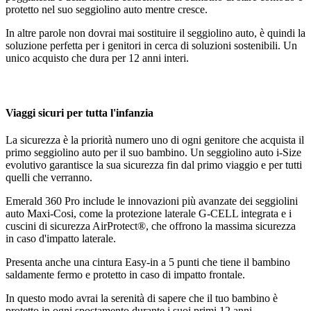
protetto nel suo seggiolino auto mentre cresce.
In altre parole non dovrai mai sostituire il seggiolino auto, è quindi la
soluzione perfetta per i genitori in cerca di soluzioni sostenibili. Un
unico acquisto che dura per 12 anni interi.
Viaggi sicuri per tutta l'infanzia
La sicurezza è la priorità numero uno di ogni genitore che acquista il
primo seggiolino auto per il suo bambino. Un seggiolino auto i-Size
evolutivo garantisce la sua sicurezza fin dal primo viaggio e per tutti
quelli che verranno.
Emerald 360 Pro include le innovazioni più avanzate dei seggiolini
auto Maxi-Cosi, come la protezione laterale G-CELL integrata e i
cuscini di sicurezza AirProtect®, che offrono la massima sicurezza
in caso d'impatto laterale.
Presenta anche una cintura Easy-in a 5 punti che tiene il bambino
saldamente fermo e protetto in caso di impatto frontale.
In questo modo avrai la serenità di sapere che il tuo bambino è
protetto in ogni spostamento durante i suoi primi 12 anni.