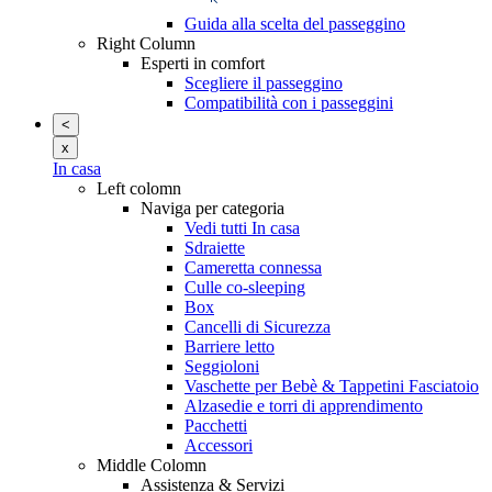
Guida alla scelta del passeggino
Right Column
Esperti in comfort
Scegliere il passeggino
Compatibilità con i passeggini
<
x
In casa
Left colomn
Naviga per categoria
Vedi tutti In casa
Sdraiette
Cameretta connessa
Culle co-sleeping
Box
Cancelli di Sicurezza
Barriere letto
Seggioloni
Vaschette per Bebè & Tappetini Fasciatoio
Alzasedie e torri di apprendimento
Pacchetti
Accessori
Middle Colomn
Assistenza & Servizi