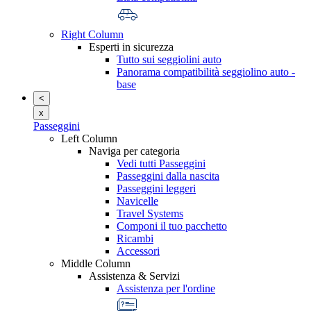
Right Column
Esperti in sicurezza
Tutto sui seggiolini auto
Panorama compatibilità seggiolino auto -
base
<
x
Passeggini
Left Column
Naviga per categoria
Vedi tutti Passeggini
Passeggini dalla nascita
Passeggini leggeri
Navicelle
Travel Systems
Componi il tuo pacchetto
Ricambi
Accessori
Middle Column
Assistenza & Servizi
Assistenza per l'ordine