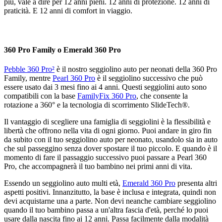
più, vale a dire per 12 anni pieni. 12 anni di protezione. 12 anni di
praticità. E 12 anni di comfort in viaggio.
360 Pro Family o Emerald 360 Pro
Pebble 360 Pro²
è il nostro seggiolino auto per neonati della 360 Pro
Family, mentre
Pearl 360 Pro
è il seggiolino successivo che può
essere usato dai 3 mesi fino ai 4 anni. Questi seggiolini auto sono
compatibili con la base
FamilyFix 360 Pro
, che consente la
rotazione a 360° e la tecnologia di scorrimento SlideTech®.
Il vantaggio di scegliere una famiglia di seggiolini è la flessibilità e
libertà che offrono nella vita di ogni giorno. Puoi andare in giro fin
da subito con il tuo seggiolino auto per neonato, usandolo sia in auto
che sul passeggino senza dover spostare il tuo piccolo. E quando è il
momento di fare il passaggio successivo puoi passare a Pearl 360
Pro, che accompagnerà il tuo bambino nei primi anni di vita.
Essendo un seggiolino auto multi età,
Emerald 360 Pro
presenta altri
aspetti positivi. Innanzitutto, la base è inclusa e integrata, quindi non
devi acquistarne una a parte. Non devi neanche cambiare seggiolino
quando il tuo bambino passa a un'altra fascia d'età, perché lo puoi
usare dalla nascita fino ai 12 anni. Passa facilmente dalla modalità