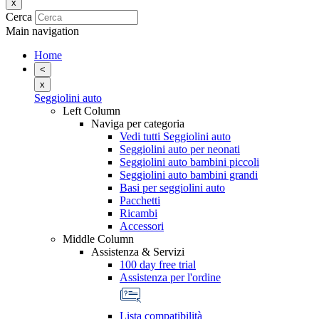
x
Cerca
Main navigation
Home
<
x
Seggiolini auto
Left Column
Naviga per categoria
Vedi tutti Seggiolini auto
Seggiolini auto per neonati
Seggiolini auto bambini piccoli
Seggiolini auto bambini grandi
Basi per seggiolini auto
Pacchetti
Ricambi
Accessori
Middle Column
Assistenza & Servizi
100 day free trial
Assistenza per l'ordine
Lista compatibilità