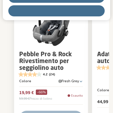
Rifiuta tutti
Pebble Pro & Rock
Adatt
Rivestimento per
auto 
seggiolino auto
4.2
(24)
Colore
Fresh Grey
Colore
-66%
19,99 €
Esaurito
59,99 €
Prezzo di listino
44,99 €