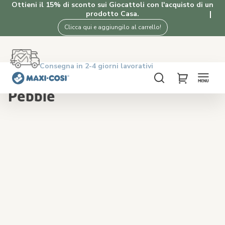
Ottieni il 15% di sconto sui Giocattoli con l'acquisto di un
prodotto Casa.
Clicca qui e aggiungilo al carrello!
Reso gratuito entro 100 giorni
Consegna in 2-4 giorni lavorativi
Spedizione gratuita oltre i €50. Acquista ora!
4.5★ da 2K clienti che amano i nostri prodotti
Home
Servizio clienti
Pebble
Cerca
My Cart
Pebble
Skip
Skip
to
to
the
the
end
beginning
of
of
the
the
images
images
gallery
gallery