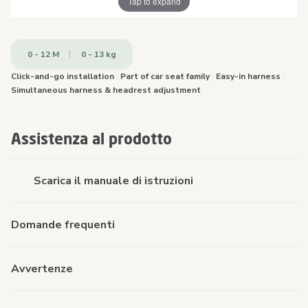
Tap to expand
0 - 12 M
0 - 13 kg
Click-and-go installation
|
Part of car seat family
|
Easy-in harness
|
Simultaneous harness & headrest adjustment
Assistenza al prodotto
Scarica il manuale di istruzioni
Domande frequenti
Avvertenze