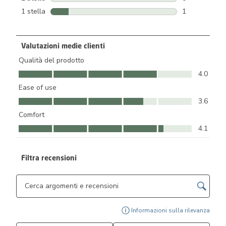
0 recensioni c
1 stella
stelle
1
1 recensione 
Valutazioni medie clienti
Qualità del prodotto
Qualità del prodotto, 4.0 su 5
4.0
Ease of use
Ease of use, 3.6 su 5
3.6
Comfort
Comfort, 4.1 su 5
4.1
Filtra recensioni
Cerca argomenti e ricerca delle recensioni
Visu
Informazioni sulla rilevanza