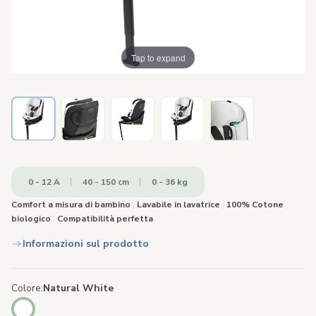
Tap to expand
0 - 12 A
40 - 150 cm
0 - 36 kg
Comfort a misura di bambino
|
Lavabile in lavatrice
|
100% Cotone
biologico
|
Compatibilità perfetta
Informazioni sul prodotto
Colore
Natural White