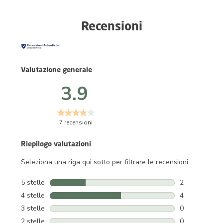
Recensioni
Valutazione generale
3.9
7 recensioni
Riepilogo valutazioni
Seleziona una riga qui sotto per filtrare le recensioni.
5 stelle
stelle
2
2 recensioni c
4 stelle
stelle
4
4 recensioni c
3 stelle
stelle
0
0 recensioni c
2 stelle
stelle
0