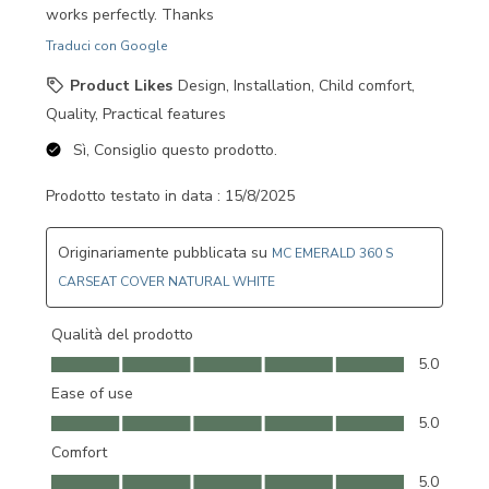
works perfectly. Thanks
Traduci con Google
Product Likes
Design, Installation, Child comfort,
Quality, Practical features
Sì, Consiglio questo prodotto.
Prodotto testato in data :
15/8/2025
Originariamente pubblicata su
MC EMERALD 360 S
CARSEAT COVER NATURAL WHITE
Qualità del prodotto
Qualità del prodotto, 5.0 su 5
5.0
Ease of use
Ease of use, 5.0 su 5
5.0
Comfort
Comfort, 5.0 su 5
5.0