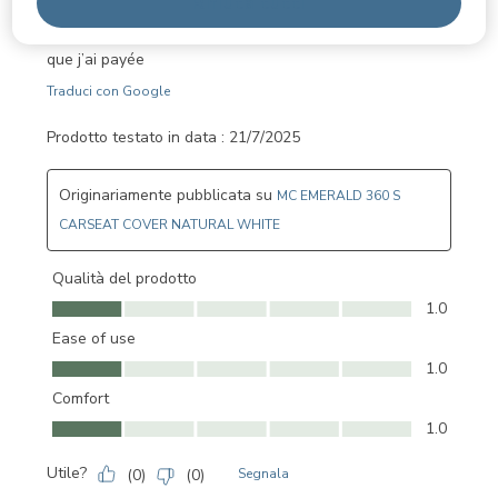
Rifiuta tutti
j’ai payé et le prix affiché actuellement n’est plus du tout
le meme ! Ca été refusé de me le renvoyer au meme prix
que j’ai payée
Traduci con Google
Prodotto testato in data :
21/7/2025
Originariamente pubblicata su
MC EMERALD 360 S
CARSEAT COVER NATURAL WHITE
Qualità del prodotto
Qualità del prodotto, 1.0 su 5
1.0
Ease of use
Ease of use, 1.0 su 5
1.0
Comfort
Comfort, 1.0 su 5
1.0
Utile?
(
0
)
(
0
)
Segnala