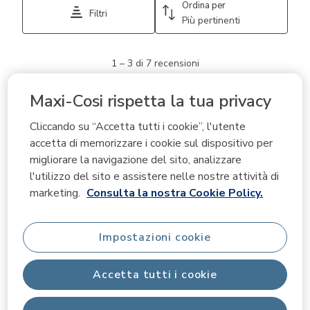
Ordina per
Filtri
Più pertinenti
1
1
–
3 di 7
recensioni
a
3
di
Maxi-Cosi rispetta la tua privacy
1 su 5 stelle.
7
recensioni.
Non reçu et aucun geste fait
Cliccando su “Accetta tutti i cookie”, l'utente
accetta di memorizzare i cookie sul dispositivo per
AnnaGo
migliorare la navigazione del sito, analizzare
ACQUIRENTE VERIFICATO
l'utilizzo del sito e assistere nelle nostre attività di
11 mesi fa
marketing.
Consulta la nostra Cookie Policy.
Après 10 jours d’attente, j’ai du contacter le service
d’aide et on m’a simplement dit qu’ils ne livraient pas à
Impostazioni cookie
mon adresse.. sauf qu’aucun mail m’a été envoyé et rien
n’a été annoncé. J’aurai pu attendre encore plus. Quand
Accetta tutti i cookie
j’ai proposé de changer d’adresse de livraison, on m’a dit
de refaire une nouvelle commande sauf que le prix que