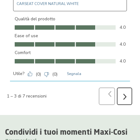
CARSEAT COVER NATURAL WHITE
Qualità del prodotto
Qualità del prodotto, 4.0 su 5
4.0
Ease of use
Ease of use, 4.0 su 5
4.0
Comfort
Comfort, 4.0 su 5
4.0
Utile?
(
0
)
(
0
)
Segnala
Precedente
r
1
–
3 di 7
recensioni
Success
recensio
Condividi i tuoi momenti Maxi-Cosi