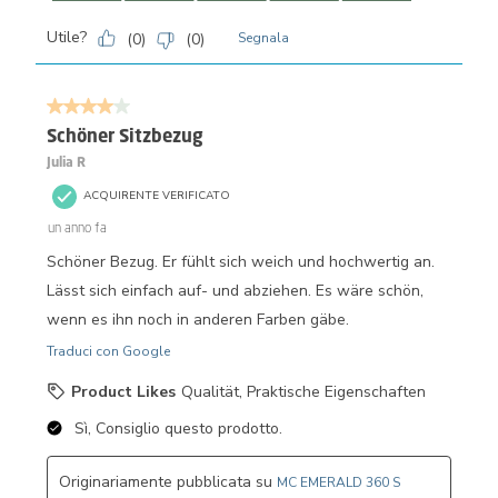
Utile?
(
0
)
(
0
)
Segnala
4 su 5 stelle.
Schöner Sitzbezug
Julia R
ACQUIRENTE VERIFICATO
un anno fa
Schöner Bezug. Er fühlt sich weich und hochwertig an.
Lässt sich einfach auf- und abziehen. Es wäre schön,
wenn es ihn noch in anderen Farben gäbe.
Traduci con Google
Product Likes
Qualität, Praktische Eigenschaften
Sì, Consiglio questo prodotto.
Originariamente pubblicata su
MC EMERALD 360 S