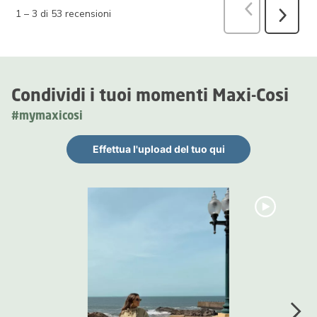
Precedente
r
1
–
3 di 53
recensioni
Success
recensio
Condividi i tuoi momenti Maxi-Cosi
#mymaxicosi
Effettua l'upload del tuo qui
Carosello multimediale
Carosello con le foto dei prodotti. Usa i pulsanti previous (preced