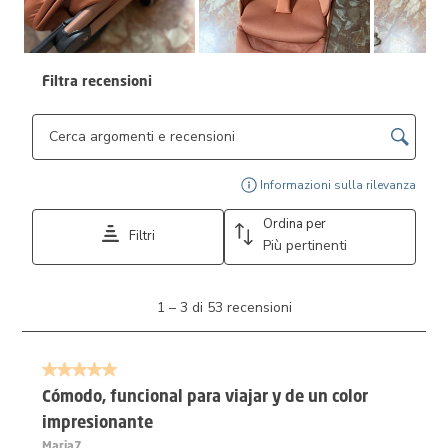
Filtra recensioni
Cerca argomenti e ricerca delle recensioni
Visu
Informazioni sulla rilevanza
Ordina per
Filtri
Più pertinenti
1
1
–
3 di 53
recensioni
a
3
di
5 su 5 stelle.
53
recensioni.
Cómodo, funcional para viajar y de un color
impresionante
Maria7