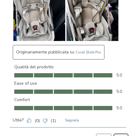
Originariamente pubblicata su
Coral Slide Pro
Qualità del prodotto
Qualità del prodotto, 5.0 su 5
5.0
Ease of use
Ease of use, 5.0 su 5
5.0
Comfort
Comfort, 5.0 su 5
5.0
Utile?
(
0
)
(
1
)
Segnala