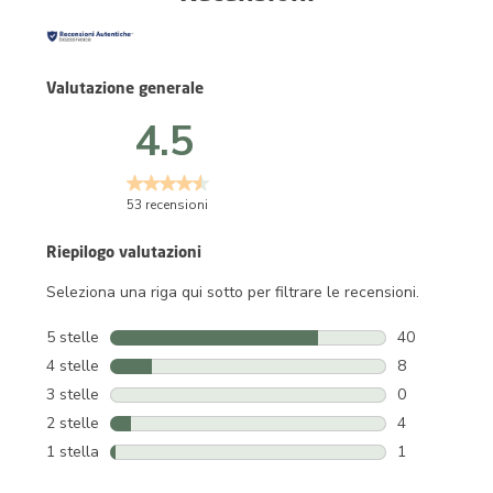
Valutazione generale
4.5
53 recensioni
Riepilogo valutazioni
Seleziona una riga qui sotto per filtrare le recensioni.
5 stelle
stelle
40
40 recensioni 
4 stelle
stelle
8
8 recensioni c
3 stelle
stelle
0
0 recensioni c
2 stelle
stelle
4
4 recensioni c
1 stella
stelle
1
1 recensione 