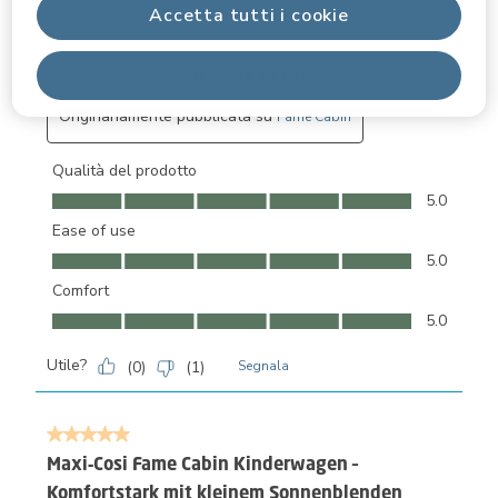
Accetta tutti i cookie
Rifiuta tutti
Originariamente pubblicata su
Fame Cabin
Qualità del prodotto
Qualità del prodotto, 5.0 su 5
5.0
Ease of use
Ease of use, 5.0 su 5
5.0
Comfort
Comfort, 5.0 su 5
5.0
Utile?
(
0
)
(
1
)
Segnala
5 su 5 stelle.
Maxi‑Cosi Fame Cabin Kinderwagen –
Komfortstark mit kleinem Sonnenblenden