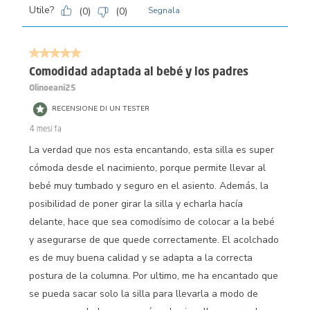
Utile?
(
0
)
(
0
)
Segnala
5 su 5 stelle.
Comodidad adaptada al bebé y los padres
Olinoeani25
RECENSIONE DI UN TESTER
4 mesi fa
La verdad que nos esta encantando, esta silla es super
cómoda desde el nacimiento, porque permite llevar al
bebé muy tumbado y seguro en el asiento. Además, la
posibilidad de poner girar la silla y echarla hacía
delante, hace que sea comodísimo de colocar a la bebé
y asegurarse de que quede correctamente. El acolchado
es de muy buena calidad y se adapta a la correcta
postura de la columna. Por ultimo, me ha encantado que
se pueda sacar solo la silla para llevarla a modo de