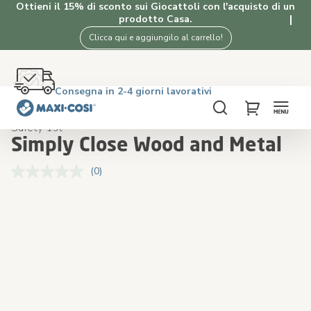
Ottieni il 15% di sconto sui Giocattoli con l'acquisto di un
prodotto Casa.
Clicca qui e aggiungilo al carrello!
Reso gratuito entro 100 giorni
Consegna in 2-4 giorni lavorativi
Spedizione gratuita oltre i €50. Acquista ora!
4.5★ da 2K clienti che amano i nostri prodotti
Home
In casa
Simply Close Wood and Metal
Cerca
My Cart
Safety 1st
Simply Close Wood and Metal
(0)
Nessuna
valutazione.
Stesso
Skip
Skip
link
to
to
alla
the
the
pagina.
end
beginning
of
of
the
the
images
images
gallery
gallery