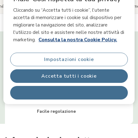
hé
Informazioni sul prodotto
Reviews
Condividi i tuoi mom
Cliccando su “Accetta tutti i cookie”, l'utente
accetta di memorizzare i cookie sul dispositivo per
migliorare la navigazione del sito, analizzare
l'utilizzo del sito e assistere nelle nostre attività di
Sceglimi perché
marketing.
Consulta la nostra Cookie Policy.
Facilità di apertura e chiusura
Impostazioni cookie
Accetta tutti i cookie
Installazione senza sforzi
Rifiuta tutti
Facile regolazione