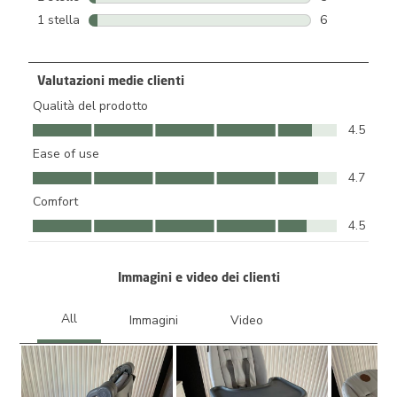
5 recensioni c
1 stella
stelle
6
6 recensioni c
Valutazioni medie clienti
Qualità del prodotto
Qualità del prodotto, 4.5 su 5
4.5
Ease of use
Ease of use, 4.7 su 5
4.7
Comfort
Comfort, 4.5 su 5
4.5
Immagini e video dei clienti