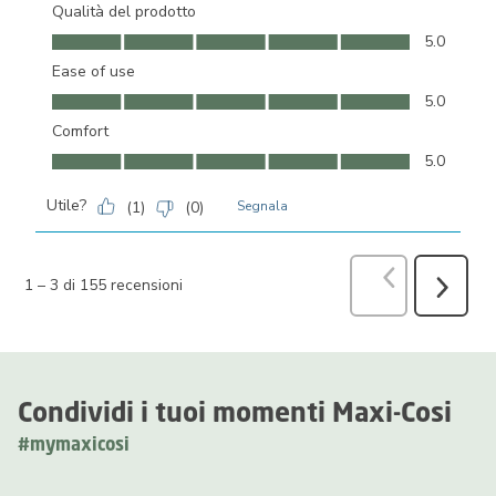
Qualità del prodotto
Qualità del prodotto, 5.0 su 5
5.0
Ease of use
Ease of use, 5.0 su 5
5.0
Comfort
Comfort, 5.0 su 5
5.0
Utile?
(
1
)
(
0
)
Segnala
Precedente
r
1
–
3 di 155
recensioni
Success
recensio
Condividi i tuoi momenti Maxi-Cosi
#mymaxicosi