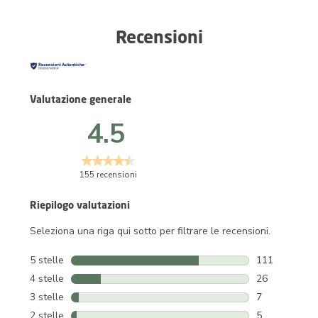
Recensioni
Valutazione generale
4.5
155 recensioni
Riepilogo valutazioni
Seleziona una riga qui sotto per filtrare le recensioni.
5 stelle
stelle
111
111 recension
4 stelle
stelle
26
26 recensioni 
3 stelle
stelle
7
7 recensioni c
2 stelle
stelle
5