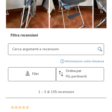
Avant
Filtra recensioni
Cerca argomenti e ricerca delle recensioni
Visu
Informazioni sulla rilevanza
Ordina per
Filtri
Più pertinenti
1
1
–
3 di 155
recensioni
a
3
di
5 su 5 stelle.
155