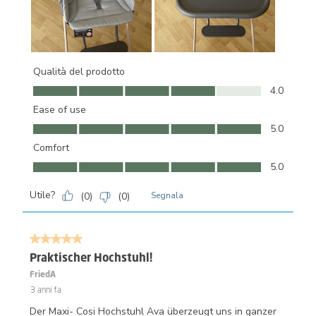
Qualità del prodotto
Qualità del prodotto, 4.0 su 5
4.0
Ease of use
Ease of use, 5.0 su 5
5.0
Comfort
Comfort, 5.0 su 5
5.0
Utile?
(
0
)
(
0
)
Segnala
5 su 5 stelle.
Praktischer Hochstuhl!
FriedA
3 anni fa
Der Maxi- Cosi Hochstuhl Ava überzeugt uns in ganzer