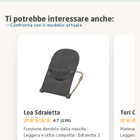
Ti potrebbe interessare anche:
Confronta con il modello attuale
Loa Sdraietta
Tori Cu
4.7
(136)
Funzione dondolo dalla nascita
|
Materassi
Leggera e ultra compatta
|
Sdraietta 2
Leggera 