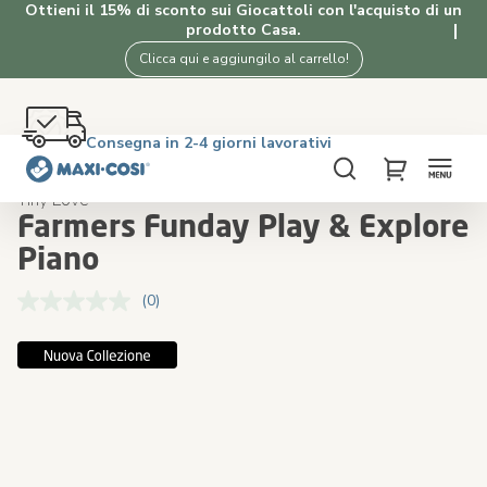
Ottieni il 15% di sconto sui Giocattoli con l'acquisto di un
prodotto Casa.
Clicca qui e aggiungilo al carrello!
Reso gratuito entro 100 giorni
Consegna in 2-4 giorni lavorativi
Spedizione gratuita oltre i €50. Acquista ora!
4.5★ da 2K clienti che amano i nostri prodotti
Home
Giocattoli
Farmers Funday Play & Explore Piano
Cerca
My Cart
Tiny Love
Farmers Funday Play & Explore
Piano
(0)
Nessuna
valutazione.
Stesso
Skip
Skip
link
to
to
alla
the
the
pagina.
end
beginning
of
of
the
the
images
images