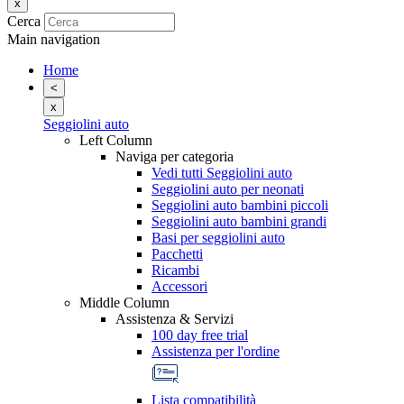
x
Cerca
Main navigation
Home
<
x
Seggiolini auto
Left Column
Naviga per categoria
Vedi tutti Seggiolini auto
Seggiolini auto per neonati
Seggiolini auto bambini piccoli
Seggiolini auto bambini grandi
Basi per seggiolini auto
Pacchetti
Ricambi
Accessori
Middle Column
Assistenza & Servizi
100 day free trial
Assistenza per l'ordine
Lista compatibilità