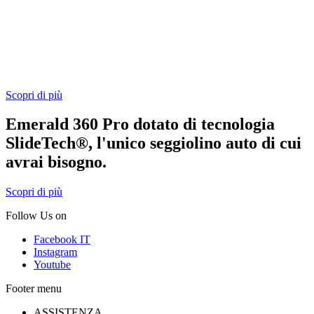
12 anni di utilizzo
Trasformabile senza sforzo dalla modalità con cinture proprie a
seggiolino auto per bimbo grande e dalla posizione contraria al
senso di marcia a quella in senso di marcia, durante i 12 anni di
utilizzo.
Scopri di più
Emerald 360 Pro dotato di tecnologia
SlideTech®, l'unico seggiolino auto di cui
avrai bisogno.
Scopri di più
Follow Us on
Facebook IT
Instagram
Youtube
Footer menu
ASSISTENZA