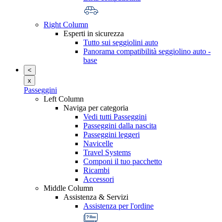
Right Column
Esperti in sicurezza
Tutto sui seggiolini auto
Panorama compatibilità seggiolino auto -
base
<
x
Passeggini
Left Column
Naviga per categoria
Vedi tutti Passeggini
Passeggini dalla nascita
Passeggini leggeri
Navicelle
Travel Systems
Componi il tuo pacchetto
Ricambi
Accessori
Middle Column
Assistenza & Servizi
Assistenza per l'ordine