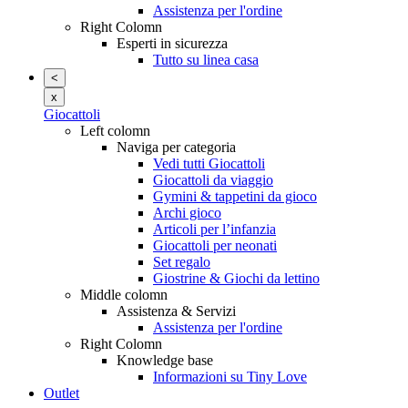
Assistenza per l'ordine
Right Colomn
Esperti in sicurezza
Tutto su linea casa
<
x
Giocattoli
Left colomn
Naviga per categoria
Vedi tutti Giocattoli
Giocattoli da viaggio
Gymini & tappetini da gioco
Archi gioco
Articoli per l’infanzia
Giocattoli per neonati
Set regalo
Giostrine & Giochi da lettino
Middle colomn
Assistenza & Servizi
Assistenza per l'ordine
Right Colomn
Knowledge base
Informazioni su Tiny Love
Outlet