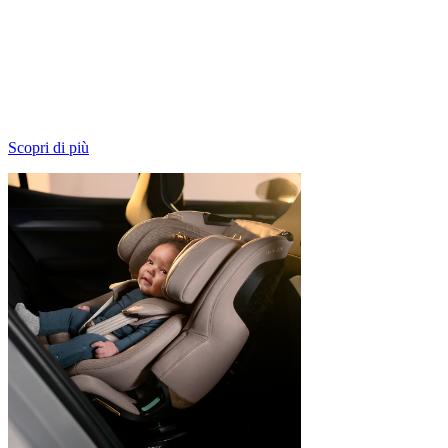
12 anni di comfort
Il tuo piccolo viaggia in tutta comodità grazie alle cinque posizioni
reclinate e a ClimaFlow, che assicura un flusso d'aria ottimale
attraverso i pannelli di ventilazione, la schiuma traspirante e i tessuti
in rete.
Scopri di più