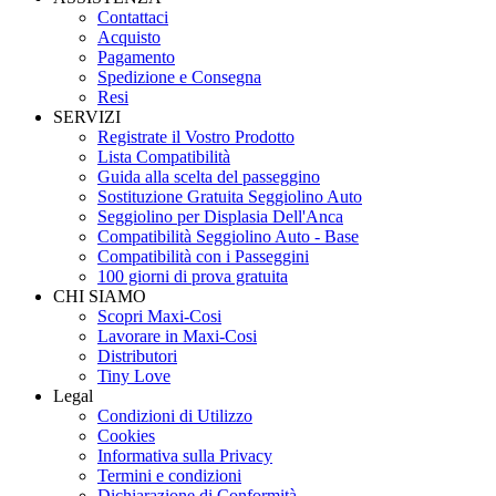
Contattaci
Acquisto
Pagamento
Spedizione e Consegna
Resi
SERVIZI
Registrate il Vostro Prodotto
Lista Compatibilità
Guida alla scelta del passeggino
Sostituzione Gratuita Seggiolino Auto
Seggiolino per Displasia Dell'Anca
Compatibilità Seggiolino Auto - Base
Compatibilità con i Passeggini
100 giorni di prova gratuita
CHI SIAMO
Scopri Maxi-Cosi
Lavorare in Maxi-Cosi
Distributori
Tiny Love
Legal
Condizioni di Utilizzo
Cookies
Informativa sulla Privacy
Termini e condizioni
Dichiarazione di Conformità