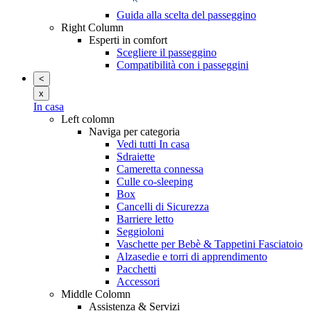
Guida alla scelta del passeggino
Right Column
Esperti in comfort
Scegliere il passeggino
Compatibilità con i passeggini
<
x
In casa
Left colomn
Naviga per categoria
Vedi tutti In casa
Sdraiette
Cameretta connessa
Culle co-sleeping
Box
Cancelli di Sicurezza
Barriere letto
Seggioloni
Vaschette per Bebè & Tappetini Fasciatoio
Alzasedie e torri di apprendimento
Pacchetti
Accessori
Middle Colomn
Assistenza & Servizi