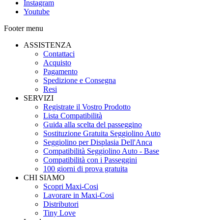
Instagram
Youtube
Footer menu
ASSISTENZA
Contattaci
Acquisto
Pagamento
Spedizione e Consegna
Resi
SERVIZI
Registrate il Vostro Prodotto
Lista Compatibilità
Guida alla scelta del passeggino
Sostituzione Gratuita Seggiolino Auto
Seggiolino per Displasia Dell'Anca
Compatibilità Seggiolino Auto - Base
Compatibilità con i Passeggini
100 giorni di prova gratuita
CHI SIAMO
Scopri Maxi-Cosi
Lavorare in Maxi-Cosi
Distributori
Tiny Love