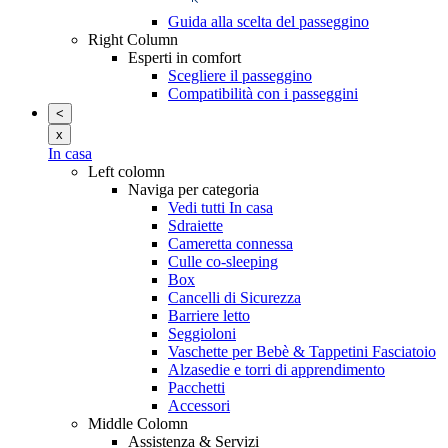
Guida alla scelta del passeggino
Right Column
Esperti in comfort
Scegliere il passeggino
Compatibilità con i passeggini
<
x
In casa
Left colomn
Naviga per categoria
Vedi tutti In casa
Sdraiette
Cameretta connessa
Culle co-sleeping
Box
Cancelli di Sicurezza
Barriere letto
Seggioloni
Vaschette per Bebè & Tappetini Fasciatoio
Alzasedie e torri di apprendimento
Pacchetti
Accessori
Middle Colomn
Assistenza & Servizi