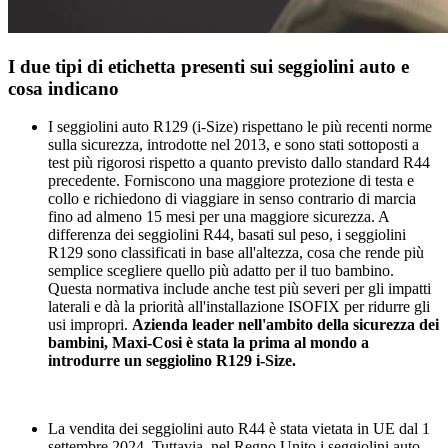
I due tipi di etichetta presenti sui seggiolini auto e
cosa indicano
I seggiolini auto R129 (i-Size) rispettano le più recenti norme
sulla sicurezza, introdotte nel 2013, e sono stati sottoposti a
test più rigorosi rispetto a quanto previsto dallo standard R44
precedente. Forniscono una maggiore protezione di testa e
collo e richiedono di viaggiare in senso contrario di marcia
fino ad almeno 15 mesi per una maggiore sicurezza. A
differenza dei seggiolini R44, basati sul peso, i seggiolini
R129 sono classificati in base all'altezza, cosa che rende più
semplice scegliere quello più adatto per il tuo bambino.
Questa normativa include anche test più severi per gli impatti
laterali e dà la priorità all'installazione ISOFIX per ridurre gli
usi impropri.
Azienda leader nell'ambito della sicurezza dei
bambini, Maxi-Cosi è stata la prima al mondo a
introdurre un seggiolino R129 i-Size.
La vendita dei seggiolini auto R44 è stata vietata in UE dal 1
settembre 2024. Tuttavia, nel Regno Unito i seggiolini auto