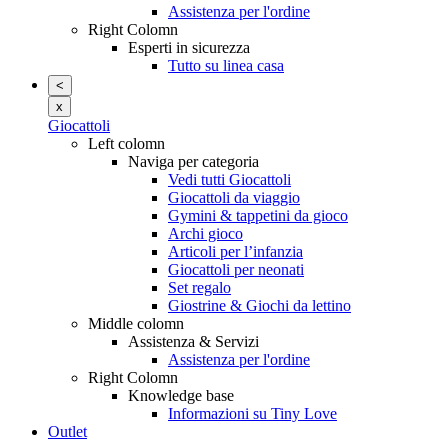
Assistenza per l'ordine
Right Colomn
Esperti in sicurezza
Tutto su linea casa
<
x
Giocattoli
Left colomn
Naviga per categoria
Vedi tutti Giocattoli
Giocattoli da viaggio
Gymini & tappetini da gioco
Archi gioco
Articoli per l’infanzia
Giocattoli per neonati
Set regalo
Giostrine & Giochi da lettino
Middle colomn
Assistenza & Servizi
Assistenza per l'ordine
Right Colomn
Knowledge base
Informazioni su Tiny Love
Outlet