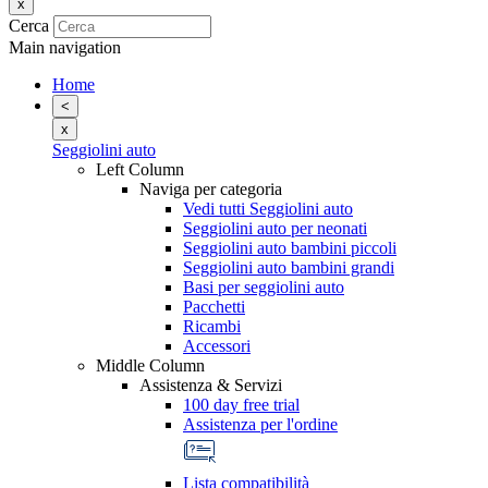
x
Cerca
Main navigation
Home
<
x
Seggiolini auto
Left Column
Naviga per categoria
Vedi tutti Seggiolini auto
Seggiolini auto per neonati
Seggiolini auto bambini piccoli
Seggiolini auto bambini grandi
Basi per seggiolini auto
Pacchetti
Ricambi
Accessori
Middle Column
Assistenza & Servizi
100 day free trial
Assistenza per l'ordine
Lista compatibilità