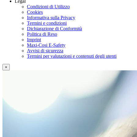
Legal
Condizioni di Utilizzo
Cookies
Informativa sulla Privacy
Termini e condizioni
Dichiarazione di Conformità
Politica di Reso
Imprint
Maxi-Cosi E-Safety
Avvisi di sicurezza
Termini per valutazioni e contenuti degli utenti
×