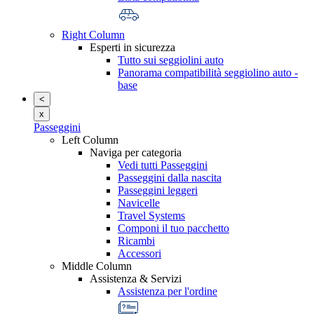
Right Column
Esperti in sicurezza
Tutto sui seggiolini auto
Panorama compatibilità seggiolino auto -
base
<
x
Passeggini
Left Column
Naviga per categoria
Vedi tutti Passeggini
Passeggini dalla nascita
Passeggini leggeri
Navicelle
Travel Systems
Componi il tuo pacchetto
Ricambi
Accessori
Middle Column
Assistenza & Servizi
Assistenza per l'ordine