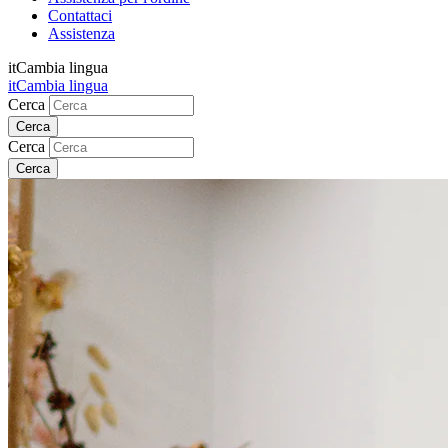
Contattaci
Assistenza
it
Cambia lingua
it
Cambia lingua
Cerca
Cerca