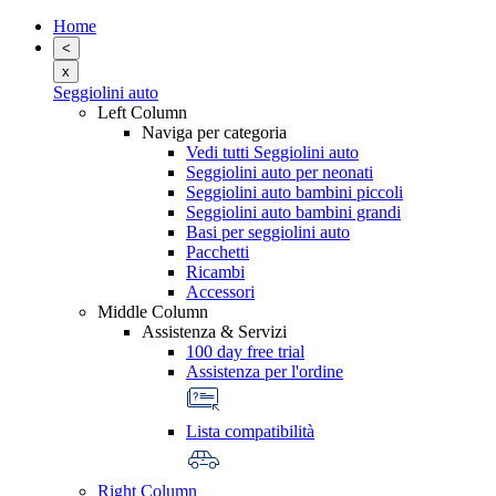
Home
<
x
Seggiolini auto
Left Column
Naviga per categoria
Vedi tutti Seggiolini auto
Seggiolini auto per neonati
Seggiolini auto bambini piccoli
Seggiolini auto bambini grandi
Basi per seggiolini auto
Pacchetti
Ricambi
Accessori
Middle Column
Assistenza & Servizi
100 day free trial
Assistenza per l'ordine
Lista compatibilità
Right Column