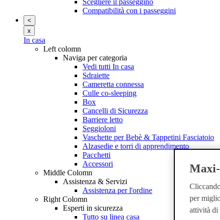
Scegliere il passeggino
Compatibilità con i passeggini
<
x
In casa
Left colomn
Naviga per categoria
Vedi tutti In casa
Sdraiette
Cameretta connessa
Culle co-sleeping
Box
Cancelli di Sicurezza
Barriere letto
Seggioloni
Vaschette per Bebè & Tappetini Fasciatoio
Alzasedie e torri di apprendimento
Pacchetti
Accessori
Maxi-C
Middle Colomn
Assistenza & Servizi
Cliccando 
Assistenza per l'ordine
per miglio
Right Colomn
Esperti in sicurezza
attività d
Tutto su linea casa