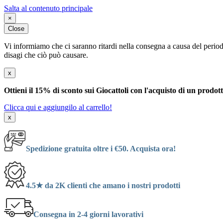
Salta al contenuto principale
×
Close
Vi informiamo che ci saranno ritardi nella consegna a causa del periodo
disagi che ciò può causare.
x
Ottieni il 15% di sconto sui Giocattoli con l'acquisto di un prodot
Clicca qui e aggiungilo al carrello!
x
Spedizione gratuita oltre i €50. Acquista ora!
4.5★ da 2K clienti che amano i nostri prodotti
Consegna in 2-4 giorni lavorativi