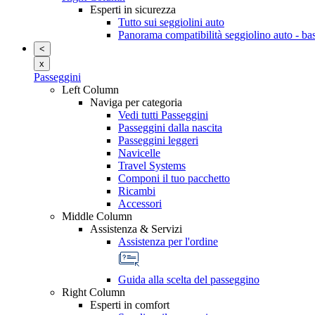
Esperti in sicurezza
Tutto sui seggiolini auto
Panorama compatibilità seggiolino auto - ba
<
x
Passeggini
Left Column
Naviga per categoria
Vedi tutti Passeggini
Passeggini dalla nascita
Passeggini leggeri
Navicelle
Travel Systems
Componi il tuo pacchetto
Ricambi
Accessori
Middle Column
Assistenza & Servizi
Assistenza per l'ordine
Guida alla scelta del passeggino
Right Column
Esperti in comfort