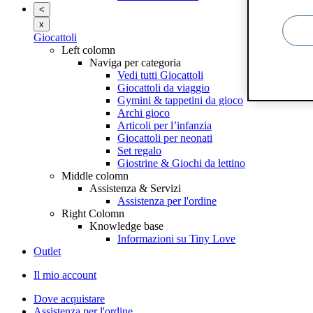
<
x
Giocattoli
Left colomn
Naviga per categoria
Vedi tutti Giocattoli
Giocattoli da viaggio
Gymini & tappetini da gioco
Archi gioco
Articoli per l’infanzia
Giocattoli per neonati
Set regalo
Giostrine & Giochi da lettino
Middle colomn
Assistenza & Servizi
Assistenza per l'ordine
Right Colomn
Knowledge base
Informazioni su Tiny Love
Outlet
Il mio account
Dove acquistare
Assistenza per l'ordine