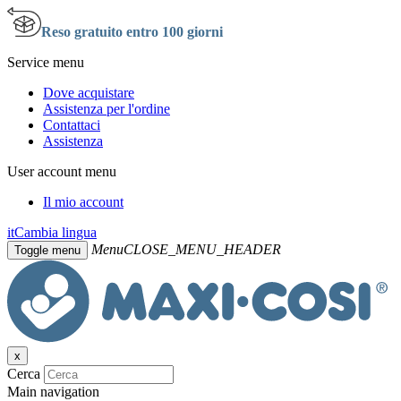
Reso gratuito entro 100 giorni
Service menu
Dove acquistare
Assistenza per l'ordine
Contattaci
Assistenza
User account menu
Il mio account
it
Cambia lingua
Menu
CLOSE_MENU_HEADER
Toggle menu
x
Cerca
Main navigation