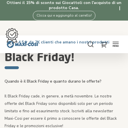
Ottieni il 15% di sconto sui Giocattoli con l'acquisto di un
prodotto Casa.
Clicca qui e aggiungilo al carrello!
Reso gratuito entro 100 giorni
Consegna in 2-4 giorni lavorativi
Spedizione gratuita oltre i €50. Acquista ora!
4.5★ da 2K clienti che amano i nostri prodotti
Home
Black Friday!
Cerca
My Cart
Black Friday!
Quando è il Black Friday e quanto durano le offerte?
Il Black Friday cade, in genere, a metà novembre. Le nostre
offerte del Black Friday sono disponibili solo per un periodo
limitato e fino ad esaurimento stock. Iscriviti alla newsletter
Maxi-Cosi per essere il primo a conoscere le offerte del Black
Friday e le promozioni esclusive!