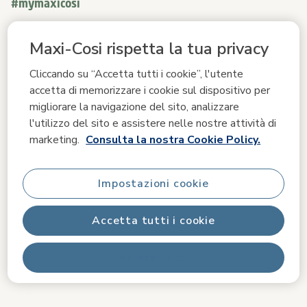
#mymaxicosi
Carosello multimediale
Carosello con le foto dei prodotti. Usa i pulsanti previous (preced
Maxi-Cosi rispetta la tua privacy
Cliccando su “Accetta tutti i cookie”, l'utente
accetta di memorizzare i cookie sul dispositivo per
migliorare la navigazione del sito, analizzare
l'utilizzo del sito e assistere nelle nostre attività di
marketing.
Consulta la nostra Cookie Policy.
Impostazioni cookie
Diapositiva 1 di 5, Visualizzazione degli articoli 1 a 3 di 15.
Accetta tutti i cookie
Rifiuta tutti