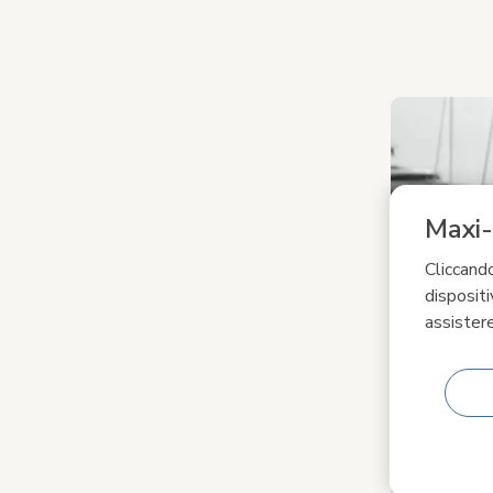
Carosello mult
Carosello con 
Maxi-
Cliccando
dispositi
assistere