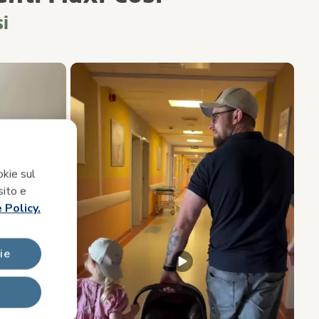
i
cessivo) per navigare.
okie sul
sito e
 Policy.
ie