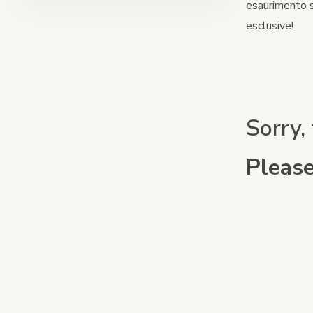
esaurimento st
Alzasedie e torri di apprendimento
esclusive!
Pacchetti
Accessori
Sorry, 
Please