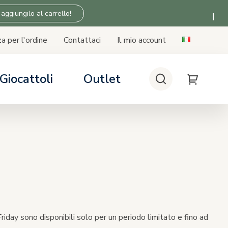
 aggiungilo al carrello!
a per l'ordine
Contattaci
Il mio account
Giocattoli
Outlet
Cerca
My Cart
 SICUREZZA
 SICUREZZA
 SICUREZZA
 SICUREZZA
lini auto
seggino
asa
Tiny Love
bilità seggiolino auto - base
n i passeggini
riday sono disponibili solo per un periodo limitato e fino ad