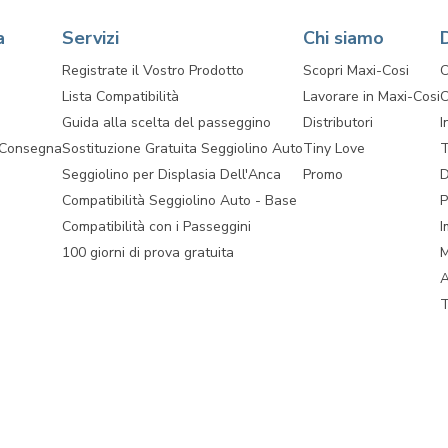
a
Servizi
Chi siamo
Registrate il Vostro Prodotto
Scopri Maxi-Cosi
C
Lista Compatibilità
Lavorare in Maxi-Cosi
C
Guida alla scelta del passeggino
Distributori
I
 Consegna
Sostituzione Gratuita Seggiolino Auto
Tiny Love
T
Seggiolino per Displasia Dell'Anca
Promo
D
Compatibilità Seggiolino Auto - Base
P
Compatibilità con i Passeggini
I
100 giorni di prova gratuita
M
A
T