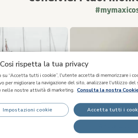
#mymaxicos
imediale
le foto dei prodotti. Usa i pulsanti previous (precedente) e next (suc
Cosi rispetta la tua privacy
 su “Accetta tutti i cookie”, l'utente accetta di memorizzare i co
vo per migliorare la navigazione del sito, analizzare l'utilizzo del 
 nelle nostre attività di marketing.
Consulta la nostra Cookie
Impostazioni cookie
Accetta tutti i cook
Rifiuta tutti