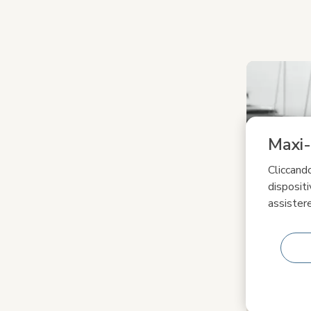
Carosello mult
Carosello con 
Maxi-
Cliccando
dispositi
assistere