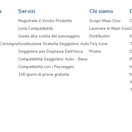
a
Servizi
Chi siamo
Registrate il Vostro Prodotto
Scopri Maxi-Cosi
C
Lista Compatibilità
Lavorare in Maxi-Cosi
C
Guida alla scelta del passeggino
Distributori
I
 Consegna
Sostituzione Gratuita Seggiolino Auto
Tiny Love
T
Seggiolino per Displasia Dell'Anca
Promo
D
Compatibilità Seggiolino Auto - Base
P
Compatibilità con i Passeggini
I
100 giorni di prova gratuita
M
A
T