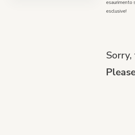
esaurimento st
Alzasedie e torri di apprendimento
esclusive!
Pacchetti
Accessori
Sorry, 
Please