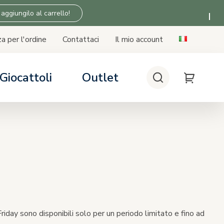
 aggiungilo al carrello!
a per l'ordine
Contattaci
Il mio account
Giocattoli
Outlet
Cerca
My Cart
 SICUREZZA
 SICUREZZA
 SICUREZZA
 SICUREZZA
lini auto
seggino
asa
Tiny Love
bilità seggiolino auto - base
n i passeggini
riday sono disponibili solo per un periodo limitato e fino ad