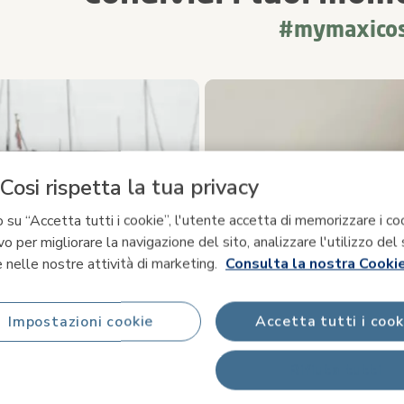
#mymaxicos
imediale
le foto dei prodotti. Usa i pulsanti previous (precedente) e next (suc
Cosi rispetta la tua privacy
 su “Accetta tutti i cookie”, l'utente accetta di memorizzare i co
vo per migliorare la navigazione del sito, analizzare l'utilizzo del 
 nelle nostre attività di marketing.
Consulta la nostra Cookie
Impostazioni cookie
Accetta tutti i cook
Rifiuta tutti