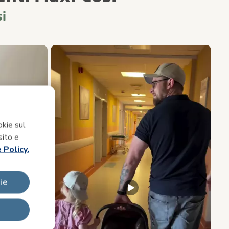
i
cessivo) per navigare.
okie sul
sito e
 Policy.
ie