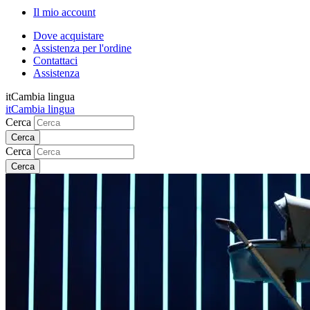
Il mio account
Dove acquistare
Assistenza per l'ordine
Contattaci
Assistenza
it
Cambia lingua
it
Cambia lingua
Cerca
Cerca