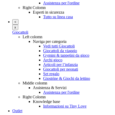
Assistenza per l'ordine
Right Colomn
Esperti in sicurezza
Tutto su linea casa
<
x
Giocattoli
Left colomn
Naviga per categoria
Vedi tutti Giocattoli
Giocattoli da viaggio
Gymini & tappetini da gioco
Archi gioco
Articoli per l’infanzia
Giocattoli per neonati
Set regalo
Giostrine & Giochi da lettino
Middle colomn
Assistenza & Servizi
Assistenza per l'ordine
Right Colomn
Knowledge base
Informazioni su Tiny Love
Outlet