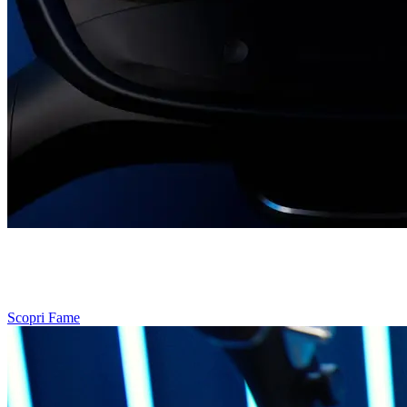
Il telaio iconico di Fame è dotato di sistema a luce LED integrato,
disegnato per rischiarare anche strade e percorsi fiocamente
illuminati.
Scopri Fame