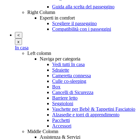
Guida alla scelta del passeggino
Right Column
Esperti in comfort
Scegliere il passeggino
Compatibilità con i passeggini
<
x
In casa
Left colomn
Naviga per categoria
Vedi tutti In casa
Sdraiette
Cameretta connessa
Culle co-sleeping
Box
Cancelli di Sicurezza
Barriere letto
Seggioloni
Vaschette per Bebè & Tappetini Fasciatoio
Alzasedie e torri di apprendimento
Pacchetti
Accessori
Middle Colomn
Assistenza & Servizi