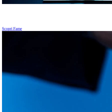
Per rendere gli spostamenti ancora più pratici, il telaio iconico di
Fame permette l’aggancio dei seggioli per neonati 360 Pro,
caratterizzati dalla rivoluzionaria tecnologia SlideTech®.
Scopri Fame