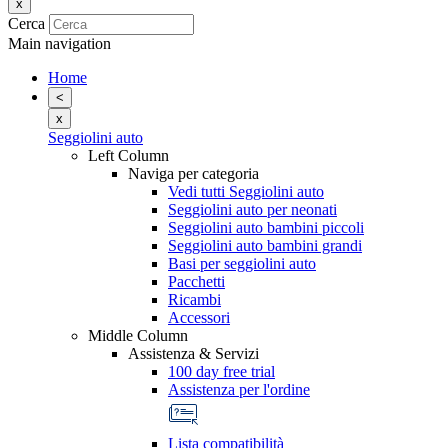
x
Cerca
Main navigation
Home
<
x
Seggiolini auto
Left Column
Naviga per categoria
Vedi tutti Seggiolini auto
Seggiolini auto per neonati
Seggiolini auto bambini piccoli
Seggiolini auto bambini grandi
Basi per seggiolini auto
Pacchetti
Ricambi
Accessori
Middle Column
Assistenza & Servizi
100 day free trial
Assistenza per l'ordine
Lista compatibilità