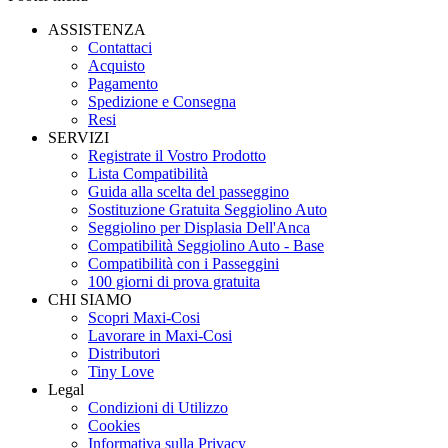
ASSISTENZA
Contattaci
Acquisto
Pagamento
Spedizione e Consegna
Resi
SERVIZI
Registrate il Vostro Prodotto
Lista Compatibilità
Guida alla scelta del passeggino
Sostituzione Gratuita Seggiolino Auto
Seggiolino per Displasia Dell'Anca
Compatibilità Seggiolino Auto - Base
Compatibilità con i Passeggini
100 giorni di prova gratuita
CHI SIAMO
Scopri Maxi-Cosi
Lavorare in Maxi-Cosi
Distributori
Tiny Love
Legal
Condizioni di Utilizzo
Cookies
Informativa sulla Privacy