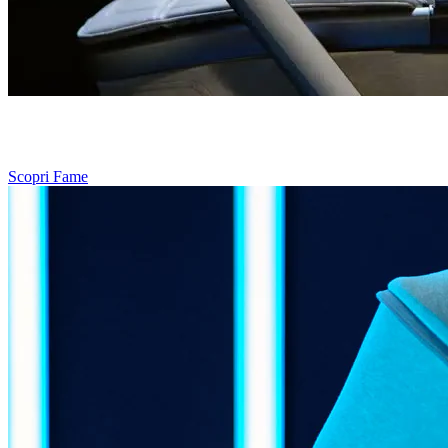
La culla si regola sul telaio per adattarsi all'altezza di ciascun
genitore ed evitare dolori alla schiena.
Scopri Fame