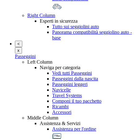
Right Column
Esperti in sicurezza
Tutto sui seggiolini auto
Panorama compatibilità seggiolino auto -
base
<
x
Passeggini
Left Column
Naviga per categoria
Vedi tutti Passeggini
Passeggini dalla nascita
Passeggini leggeri
Navicelle
Travel Systems
Componi il tuo pacchetto
Ricambi
Accessori
Middle Column
Assistenza & Servizi
Assistenza per l'ordine